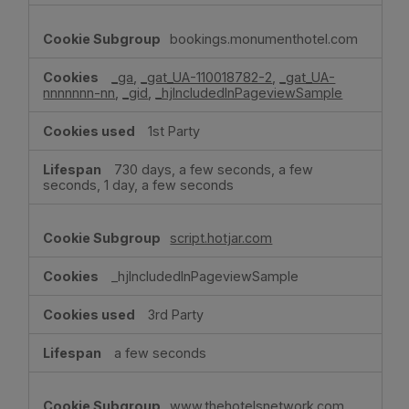
bookings.monumenthotel.com
_ga
,
_gat_UA-110018782-2
,
_gat_UA-
nnnnnnn-nn
,
_gid
,
_hjIncludedInPageviewSample
1st Party
730 days, a few seconds, a few
seconds, 1 day, a few seconds
script.hotjar.com
_hjIncludedInPageviewSample
3rd Party
a few seconds
www.thehotelsnetwork.com