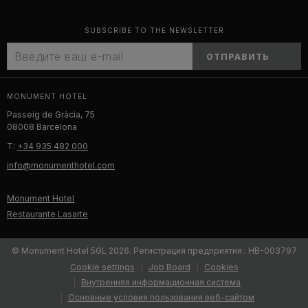
SUBSCRIBE TO THE NEWSLETTER
ОТПРАВИТЬ
MONUMENT HOTEL
Passeig de Gràcia, 75
08008 Barcelona
T:
+34 935 482 000
info@monumenthotel.com
Monument Hotel
Restaurante Lasarte
© Monument Hotel 5GL 2026. Регистрация предприятия:: HB-003797
Cookie settings
Job Board
Cookies
Внутренняя информационная система
Oсновные условия пользования веб-сайтом