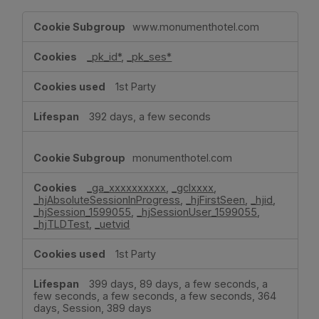
,Performance
www.monumenthotel.com
Cookies
_pk_id*
,
_pk_ses*
1st Party
392 days, a few seconds
monumenthotel.com
_ga_xxxxxxxxxx
,
_gclxxxx
,
_hjAbsoluteSessionInProgress
,
_hjFirstSeen
,
_hjid
,
_hjSession_1599055
,
_hjSessionUser_1599055
,
_hjTLDTest
,
_uetvid
1st Party
399 days, 89 days, a few seconds, a
few seconds, a few seconds, a few seconds, 364
days, Session, 389 days