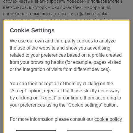
отслеживать и анализировать поведение пользователей
веб-сайтов, к которым они привязаны. Информация,
собранная с помощью данного типа файлов cookie,
используется для измерения активности веб-сайтов,
приложений или платформ и для составления профилей
Cookie Settings
просмотра пользователей этих сайтов, приложений и
платформ с целью внесения улучшений на основе анализа
We use our own and third-party cookies to analyze
данных об использовании пользователями услуг.
the use of the website and show you advertising
Как отключить или удалить файлы cookie?
related to your preferences based on a profile created
from your browsing habits (for example, pages visited
Вы можете разрешить, заблокировать или удалить файлы
or the integration of visits from different devices).
cookie, установленные на вашем компьютере, настроив
параметры браузера, установленного на вашем
компьютере. Однако, если вы выберете эти настройки, вы,
You can then accept all of them by clicking on the
возможно, не сможете получить доступ к некоторым
“Accept” option, reject all but those strictly necessary
частям Веб-сайта или воспользоваться преимуществами
by clicking on “Reject” or configure them according to
некоторых наших Услуг.
your preferences using the “Cookie settings” button.
Для получения дополнительной информации о том, как
управлять файлами cookie, обратитесь к инструкциям
For more information please consult our
cookie policy
вашего браузера, перейдя по соответствующей ссылке
ниже: