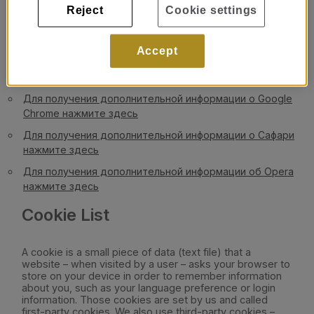
Reject
Cookie settings
Для получения дополнительной информации об Internet
Explorer нажмите здесь
Accept
Для получения дополнительной информации о Firefox
нажмите здесь
Для получения дополнительной информации о Google
Chrome нажмите здесь
Для получения дополнительной информации о Сафари
нажмите здесь
Для получения дополнительной информации об Opera
нажмите здесь
Cookie List
A cookie is a small piece of data (text file) that a
website – when visited by a user – asks your browser to
store on your device in order to remember information
about you, such as your language preference or login
information. Those cookies are set by us and called
first-party cookies. We also use third-party cookies –