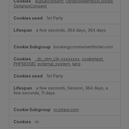
eupubconsent
,
OptanonAlertBoxClosed
,
OptanonConsent
1st Party
a few seconds, 364 days, 364 days
bookings.monumenthotel.com
_dc_gtm_UA-xxxxxxxx
,
cookietest
,
PHPSESSID
,
external_system
,
lang
1st Party
a few seconds, Session, 364 days, a
few seconds, 11 days
m.stripe.com
m