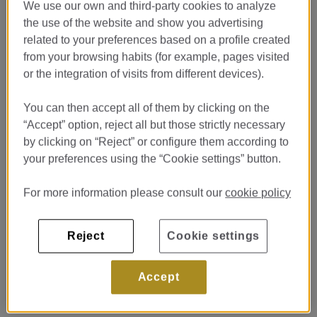
We use our own and third-party cookies to analyze
the use of the website and show you advertising
related to your preferences based on a profile created
from your browsing habits (for example, pages visited
…
or the integration of visits from different devices).
Классическая элегантность и
инновационный дизайн интерьеров
You can then accept all of them by clicking on the
отеля находят свое отражение и в
“Accept” option, reject all but those strictly necessary
его внешних пространствах.
by clicking on “Reject” or configure them according to
your preferences using the “Cookie settings” button.
На крыше 6-го этажа отеля находится потрясающая
терраса с видами на бульвар Грасия, на которой важную
For more information please consult our
cookie policy
роль играют средиземноморские растения и цветы.
На террасе расположен
открытый бассейн
с отделкой
белой плиткой; своими чистыми линиями он напоминает о
Reject
Cookie settings
кристальных водах Средиземного моря.
Размеры бассейна составляют 20,5 метров в длину, 3,5
Accept
метра в ширину и 1 метр в глубину. Вблизи него находится
зона с шезлонгами, где можно расслабиться.