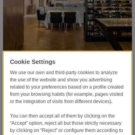
Restaurante Lasarte ***
Cookie Settings
Творческая авторская кухня
We use our own and third-party cookies to analyze
С среда по субботу с 13:00 до 14:30 и с 20:00 до 21:30
the use of the website and show you advertising
related to your preferences based on a profile created
+34 934 453 242
from your browsing habits (for example, pages visited
or the integration of visits from different devices).
ПОДРОБНЕЕ
You can then accept all of them by clicking on the
“Accept” option, reject all but those strictly necessary
by clicking on “Reject” or configure them according to