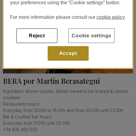
your preferences using the “Cookie settings” button.
For more information please consult our
cookie policy
Reject
Cookie settings
Accept
BERA por Martín Berasategui
Ingredient-driven cuisine, dishes meant to be shared & vibrant
cocktails
Restaurants hours:
Everyday from 13:00h to 15:30h and from 20:00h until 22:30h
Bar & Cocktail bar hours:
Everyday from 11:00h until 00:30h
+34 935 482 033