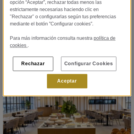
opción “Aceptar”, rechazar todas menos las
estrictamente necesarias haciendo clic en
"Rechazar" o configurarlas según tus preferencias
mediante el botón ”Configurar cookies”.
Yummy Sundays
Para más información consulta nuestra
política de
El primer y tercer domingo de cada mes de 13:00h a 16:00h
cookies
.
MÁS INFORMACIÓN
Rechazar
Configurar Cookies
Aceptar