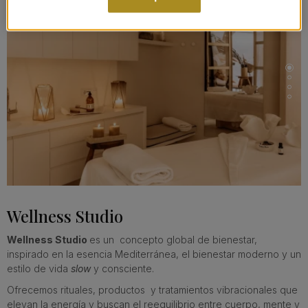
…
Wellness Studio
Wellness Studio
es un concepto global de bienestar,
inspirado en la esencia Mediterránea, el bienestar moderno y un
estilo de vida
slow
y consciente.
Ofrecemos rituales, productos y tratamientos vibracionales que
elevan la energía y buscan el reequilibrio entre cuerpo, mente y