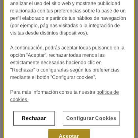
analizar el uso del sitio web y mostrarte publicidad
relacionada con tus preferencias sobre la base de un
perfil elaborado a partir de tus hábitos de navegación
(por ejemplo, páginas visitadas o la integración de
MyMo Guest Experience
visitas desde distintos dispositivos).
MyMo Guest Experience hace que su estancia en Monument
A continuación, podrás aceptar todas pulsando en la
Hotel sea memorable, creando recuerdos inolvidables para
opción “Aceptar”, rechazar todas menos las
nuestros huéspedes más sofisticados. Nuestro equipo MyMo y
estrictamente necesarias haciendo clic en
su dedicación a la hospitalidad aportarán una experiencia
"Rechazar" o configurarlas según tus preferencias
exclusiva, atenta y auténtica para hacer sus sueños realidad.
mediante el botón ”Configurar cookies”.
Dedicados a anticiparse a las necesidades de cada huésped y
a garantizar que todo lo que pueda necesitar esté
Para más información consulta nuestra
política de
convenientemente a su disposición y justo como lo desea, le
cookies
.
ayudarán a planificar el viaje de su vida para usted y sus seres
queridos.
Información y contacto:
mymo@monumenthotel.com
Rechazar
Configurar Cookies
Aceptar