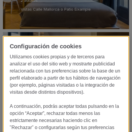
2 adultos
Vistas Calle Mallorca o Patio Eixample
Configuración de cookies
Junior Suite Patio
Utilizamos cookies propias y de terceros para
VER HABITACIÓN
analizar el uso del sitio web y mostrarte publicidad
relacionada con tus preferencias sobre la base de un
King Size
perfil elaborado a partir de tus hábitos de navegación
32 m2
(por ejemplo, páginas visitadas o la integración de
2 adultos
visitas desde distintos dispositivos).
Vistas Patio Eixample
A continuación, podrás aceptar todas pulsando en la
opción “Aceptar”, rechazar todas menos las
estrictamente necesarias haciendo clic en
"Rechazar" o configurarlas según tus preferencias