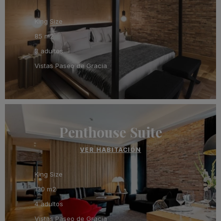
King Size
85 m2
3 adultos
Vistas Paseo de Gracia
Penthouse Suite
VER HABITACIÓN
King Size
130 m2
4 adultos
Vistas Paseo de Gracia