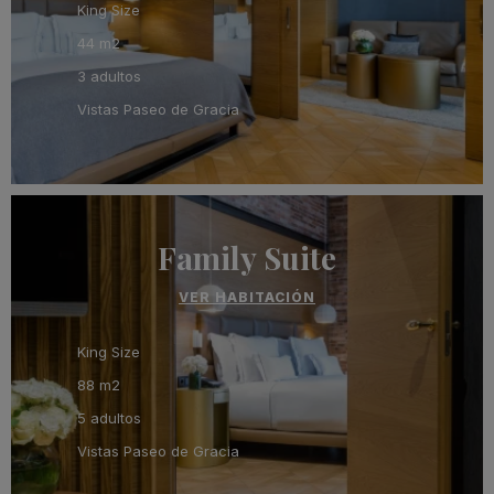
King Size
44 m2
3 adultos
Vistas Paseo de Gracia
Family Suite
VER HABITACIÓN
King Size
88 m2
5 adultos
Vistas Paseo de Gracia