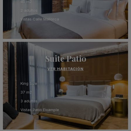
40 m2
2 adultos
Vistas Calle Mallorca
Suite Patio
VER HABITACIÓN
King Size
37 m2
3 adultos
Vistas Patio Eixample