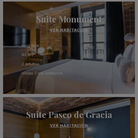
Suite Monument
VER HABITACIÓN
King Size
40 m2
2 adultos
Vistas Calle Mallorca
Suite Paseo de Gracia
VER HABITACIÓN