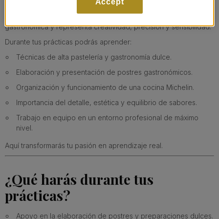
Accept
En Lasarte, cada postre es una creación pensada al detalle.
La pastelería forma parte esencial de la experiencia
gastronómica y representa creatividad, precisión y sensibilidad.
Durante tus prácticas podrás aprender:
Técnicas de alta pastelería y gastronomía dulce.
Elaboración y presentación de postres gastronómicos.
Organización y funcionamiento de una cocina Michelin.
Importancia del detalle, estética y equilibrio de sabores.
Trabajo en equipo en un entorno profesional de máximo
nivel.
Aquí transformarás tu pasión en aprendizaje real.
¿Qué harás durante tus
prácticas?
Apoyo en la elaboración de postres y preparaciones dulces.