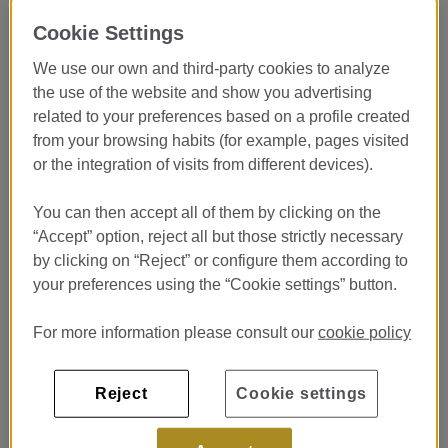
¡Únete al Equipo de Pastelería del
Cookie Settings
Restaurante Lasarte *** y Descubre el
Arte de la Alta Pastelería!
We use our own and third-party cookies to analyze
the use of the website and show you advertising
¿La pastelería es tu pasión?
related to your preferences based on a profile created
¿Sueñas con aprender en un entorno donde la creatividad, la
from your browsing habits (for example, pages visited
técnica y la excelencia se convierten en auténticas experiencias
or the integration of visits from different devices).
gastronómicas?
El
Restaurante Lasarte
, galardonado con
3 Estrellas
You can then accept all of them by clicking on the
Michelin
y dirigido por
Martín Berasategui
, busca incorporar
“Accept” option, reject all but those strictly necessary
estudiantes en prácticas para su equipo de
Pastelería
.
by clicking on “Reject” or configure them according to
Una oportunidad única para iniciarte en la alta gastronomía y
your preferences using the “Cookie settings” button.
aprender junto a profesionales de referencia en uno de los
restaurantes más reconocidos internacionalmente.
For more information please consult our
cookie policy
Vive la pastelería desde la
Reject
Cookie settings
excelencia