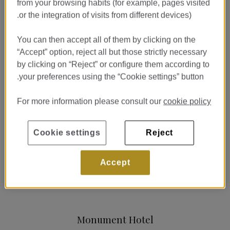
from your browsing habits (for example, pages visited
or the integration of visits from different devices).
You can then accept all of them by clicking on the
“Accept” option, reject all but those strictly necessary
by clicking on “Reject” or configure them according to
your preferences using the “Cookie settings” button.
For more information please consult our
cookie policy
اختر الموقع المثالي لإقامتك في برشلونة
يقع
فندقنا في وسط برشلونة
في
قلب المدينة
، بالقرب من كل ما يجب
Cookie settings
Reject
عليك زيارته. يقع
فندق مونيومنت
على بُعد دقائق قليلة من
أهم المعالم
التي
يمكنك الوصول إليها سيراً على الأقدام إذا رغبت.
أقم على بعد خطوات قليلة من
المبنى الشهير لا بيدريرا
لأنطوني غاودي
Accept
وغيرها من
روائع العمارة الحديثة الكتالونية
. أنت في
القلب التاريخي والثقافي
لبرشلونة
.
Monument Hotel