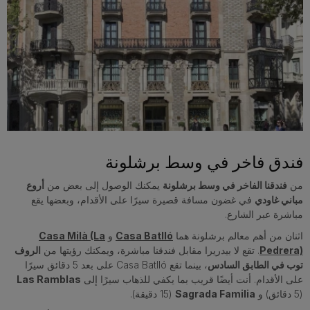
فندق فاخر في وسط برشلونة
من
فندقنا الفاخر في وسط برشلونة
يمكنك الوصول إلى بعض من
أروع
مباني غاودي
في غضون مسافة قصيرة سيرًا على الأقدام، وبعضها يقع
مباشرة عبر الشارع.
اثنان من أهم معالم برشلونة هما
Casa Batlló
و
Casa Milà (La
Pedrera)
. تقع لا بيدريرا مقابل فندقنا مباشرة، ويمكنك رؤيتها من
الروف
توب في الطابق السادس
، بينما تقع Casa Batlló على بعد 5 دقائق سيرًا
على الأقدام. أنت أيضًا قريب بما يكفي للذهاب سيرًا إلى
Las Ramblas
(5 دقائق) و
Sagrada Familia
(15 دقيقة).