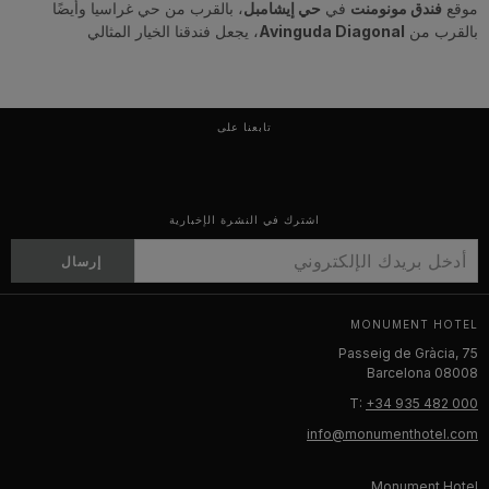
موقع
فندق مونومنت
في
حي إيشامبل
، بالقرب من حي غراسيا وأيضًا
بالقرب من
Avinguda Diagonal
، يجعل فندقنا الخيار المثالي
تابعنا على
اشترك في النشرة الإخبارية
إرسال
MONUMENT HOTEL
Passeig de Gràcia, 75
08008 Barcelona
T:
+34 935 482 000
info@monumenthotel.com
Monument Hotel