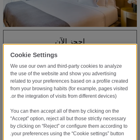
…
احجز الآن
Cookie Settings
10
أغسطس
We use our own and third-party cookies to analyze
CHECK-IN
the use of the website and show you advertising
related to your preferences based on a profile created
11
from your browsing habits (for example, pages visited
أغسطس
or the integration of visits from different devices).
CHECK-OUT
You can then accept all of them by clicking on the
“Accept” option, reject all but those strictly necessary
احجز غرفة
by clicking on “Reject” or configure them according to
your preferences using the “Cookie settings” button.