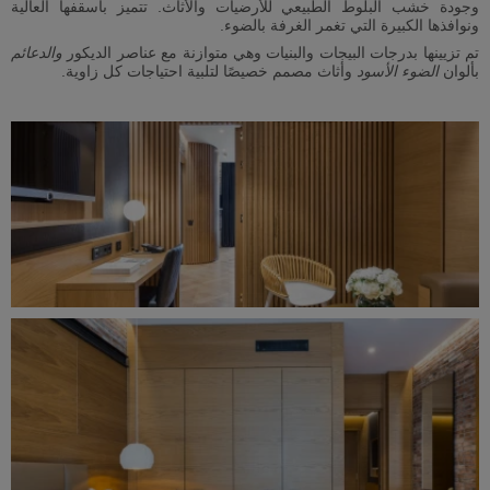
وجودة خشب البلوط الطبيعي للأرضيات والأثاث. تتميز بأسقفها العالية
ونوافذها الكبيرة التي تغمر الغرفة بالضوء.
تم تزيينها بدرجات البيجات والبنيات وهي متوازنة مع عناصر الديكور
والدعائم
بألوان
الضوء الأسود
وأثاث مصمم خصيصًا لتلبية احتياجات كل زاوية.