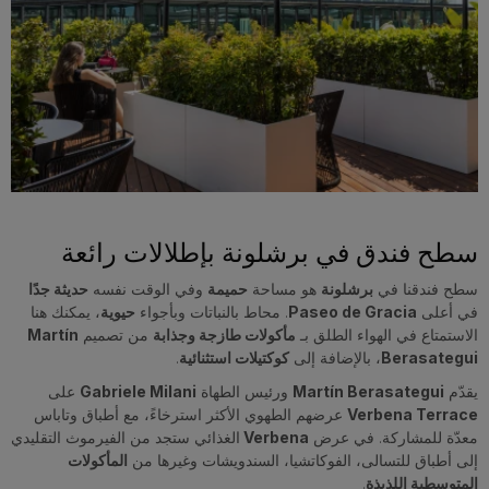
سطح فندق في برشلونة بإطلالات رائعة
سطح فندقنا في
برشلونة
هو مساحة
حميمة
وفي الوقت نفسه
حديثة جدًا
في أعلى
Paseo de Gracia
. محاط بالنباتات وبأجواء
حيوية
، يمكنك هنا
الاستمتاع في الهواء الطلق بـ
مأكولات طازجة وجذابة
من تصميم
Martín
Berasategui
، بالإضافة إلى
كوكتيلات استثنائية
.
يقدّم
Martín Berasategui
ورئيس الطهاة
Gabriele Milani
على
Verbena Terrace
عرضهم الطهوي الأكثر استرخاءً، مع أطباق وتاباس
معدّة للمشاركة. في عرض
Verbena
الغذائي ستجد من الفيرموث التقليدي
إلى أطباق للتسالى، الفوكاتشيا، السندويشات وغيرها من
المأكولات
المتوسطية اللذيذة
.