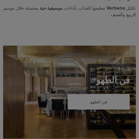
تكمّل
Verbena
مطبخها الجذاب بأداءات
موسيقية حية
محتملة خلال موسم
الربيع والصيف.
فن الطهو
فن الطهو