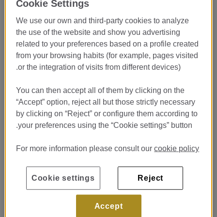
Cookie Settings
LASARTE***
We use our own and third-party cookies to analyze
Restaurante Lasarte***
the use of the website and show you advertising
Passeig de Gracia 75 Barcelona
related to your preferences based on a profile created
نُشر بتاريخ 20/07/26
from your browsing habits (for example, pages visited
or the integration of visits from different devices).
انظر غرفة النوم
You can then accept all of them by clicking on the
“Accept” option, reject all but those strictly necessary
Prácticas Cocina - Pastelería
by clicking on “Reject” or configure them according to
Restaurante Lasarte ***
your preferences using the “Cookie settings” button.
Restaurante Lasarte ***
Passeig de Gracia 75 Barcelona
For more information please consult our
cookie policy
نُشر بتاريخ 20/07/26
Cookie settings
Reject
انظر غرفة النوم
Accept