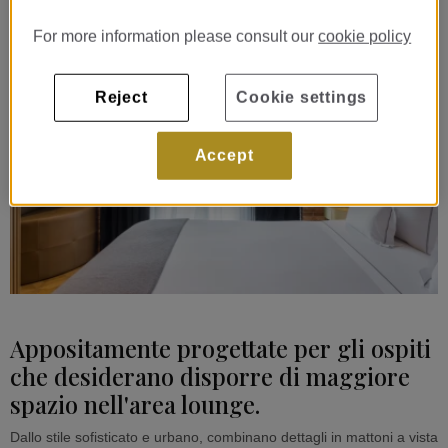
For more information please consult our
cookie policy
Reject
Cookie settings
Accept
Appositamente progettate per gli ospiti
che desiderano disporre di maggiore
spazio nell'area lounge.
Dallo stile sofisticato e urbano, combinano dettagli in mattoni a vista