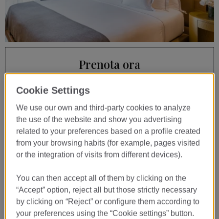
…
Prenota ora
07
Cookie Settings
AGO
We use our own and third-party cookies to analyze
CHECK-IN
the use of the website and show you advertising
08
related to your preferences based on a profile created
from your browsing habits (for example, pages visited
AGO
CHECK-OUT
or the integration of visits from different devices).
You can then accept all of them by clicking on the
PRENOTA
“Accept” option, reject all but those strictly necessary
by clicking on “Reject” or configure them according to
your preferences using the “Cookie settings” button.