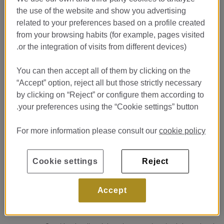
y quieres descubrir cómo se
the use of the website and show you advertising
gestiona el talento en un hotel
related to your preferences based on a profile created
de lujo?
from your browsing habits (for example, pages visited
or the integration of visits from different devices).
En
Monument Hotel 5GL
, referente de la hotelería de lujo en
Barcelona, buscamos incorporar un/a
estudiante en prácticas
You can then accept all of them by clicking on the
.
para nuestro departamento de
Recursos Humanos
“Accept” option, reject all but those strictly necessary
Si estás estudiando
Turismo, Dirección Hotelera o
by clicking on “Reject” or configure them according to
Hospitality Management
y quieres vivir una experiencia
your preferences using the “Cookie settings” button.
formativa real en un entorno premium, esta es tu oportunidad.
For more information please consult our
cookie policy
¿Qué aprenderás con nosotros?
Cookie settings
Reject
Formarás parte del equipo de RRHH participando activamente
en el día a día del hotel y colaborando en áreas como:
Accept
Procesos de selección y onboarding de nuevos talentos.
Coordinación de formaciones internas.