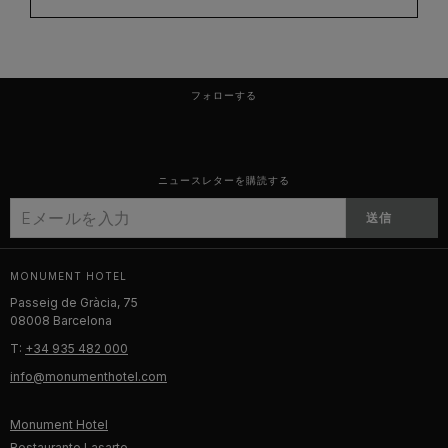
フォローする
ニュースレターを購読する
送信
MONUMENT HOTEL
Passeig de Gràcia, 75
08008 Barcelona
T:
+34 935 482 000
info@monumenthotel.com
Monument Hotel
Restaurante Lasarte