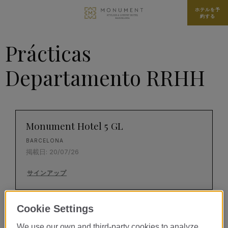
ホテルを予
約する
Prácticas
Departamento RRHH
Monument Hotel 5 GL
BARCELONA
掲載日: 20/07/26
サインアップ
Cookie Settings
¿Te apasiona el mundo hotelero
We use our own and third-party cookies to analyze