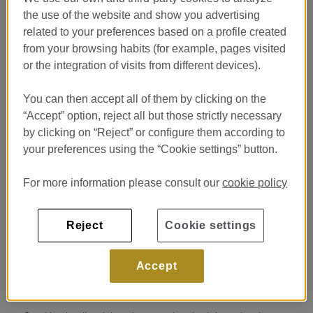
y quieres descubrir cómo se
the use of the website and show you advertising
gestiona el talento en un hotel
related to your preferences based on a profile created
de lujo?
from your browsing habits (for example, pages visited
or the integration of visits from different devices).
En
Monument Hotel 5GL
, referente de la hotelería de lujo en
Barcelona, buscamos incorporar un/a
estudiante en prácticas
You can then accept all of them by clicking on the
para nuestro departamento de
Recursos Humanos
.
“Accept” option, reject all but those strictly necessary
Si estás estudiando
Turismo, Dirección Hotelera o
by clicking on “Reject” or configure them according to
Hospitality Management
y quieres vivir una experiencia
your preferences using the “Cookie settings” button.
formativa real en un entorno premium, esta es tu oportunidad.
For more information please consult our
cookie policy
¿Qué aprenderás con nosotros?
Reject
Cookie settings
Formarás parte del equipo de RRHH participando activamente
en el día a día del hotel y colaborando en áreas como:
Accept
Procesos de selección y onboarding de nuevos talentos.
Coordinación de formaciones internas.