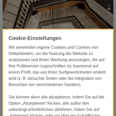
Cookie-Einstellungen
Wir verwenden eigene Cookies und Cookies von
…
Drittanbietern, um die Nutzung der Website zu
Das Hotel befindet sich in einem
analysieren und Ihnen Werbung anzuzeigen, die auf
Ihre Präferenzen zugeschnitten ist, basierend auf
imposanten Herrenhaus neugotischer
einem Profil, das aus Ihren Surfgewohnheiten erstellt
Inspiration, das Casa Enric Batlló, das
wird (z. B. besuchte Seiten oder die Integration von
zwischen 1895 und 1896 vom
Besuchen von verschiedenen Geräten).
vormodernistischen Architekten, Josep
Vilaseca i Casanovas, in Auftrag vom
Sie können dann alle akzeptieren, indem Sie auf die
Industriellen, Enric Batlló, gebaut
Option „Akzeptieren“ klicken, alle außer den
unbedingt erforderlichen ablehnen, indem Sie auf
wurde.
„Ablehnen“ klicken, oder sie über die Schaltfläche