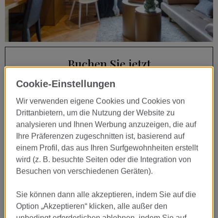
…
Buchen Sie jetzt
Cookie-Einstellungen
09
AUG
Wir verwenden eigene Cookies und Cookies von
CHECK-IN
Drittanbietern, um die Nutzung der Website zu
analysieren und Ihnen Werbung anzuzeigen, die auf
10
Ihre Präferenzen zugeschnitten ist, basierend auf
AUG
einem Profil, das aus Ihren Surfgewohnheiten erstellt
CHECK-OUT
wird (z. B. besuchte Seiten oder die Integration von
Besuchen von verschiedenen Geräten).
BUCHEN SIE
Sie können dann alle akzeptieren, indem Sie auf die
Option „Akzeptieren“ klicken, alle außer den
unbedingt erforderlichen ablehnen, indem Sie auf