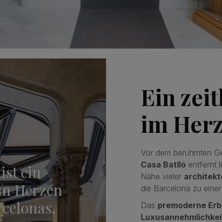
Ein zei
im Herz
Vor dem berühmten 
Casa Batlló
entfernt l
st ein
Nähe vieler
architekt
im Herzen
die Barcelona zu eine
celonas.
Das
premoderne Erb
Luxusannehmlichkei