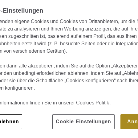
sstraße und Heimat aller großen nat
-Einstellungen
en Luxusmarken. Übernachten Sie auf
enden eigene Cookies und Cookies von Drittanbietern, um die
raße, die auch einige der berühmtest
ite zu analysieren und Ihnen Werbung anzuzeigen, die auf Ihre
chen Meisterwerke von Antoni Gaudí
en zugeschnitten ist, basierend auf einem Profil, das aus Ihren
nheiten erstellt wird (z. B. besuchte Seiten oder die Integratio
 von verschiedenen Geräten).
en dann alle akzeptieren, indem Sie auf die Option „Akzeptieren
er den unbedingt erforderlichen ablehnen, indem Sie auf „Ableh
oder sie über die Schaltfläche „Cookies konfigurieren“ nach Ihre
 konfigurieren.
Informationen finden Sie in unserer
Cookies Politik
.
blehnen
Cookie-Einstellungen
Ann