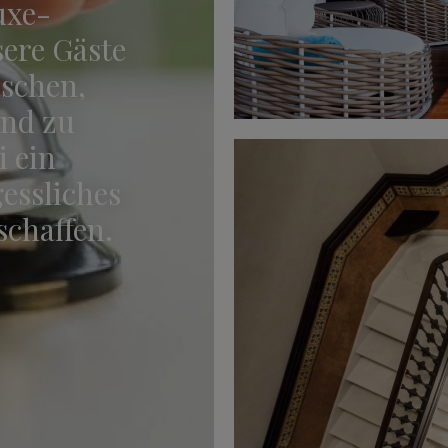
uxe-
ere Gäste
aschen,
und zu
i ein
essliches
chaffen.