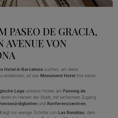
M PASEO DE GRACIA,
N AVENUE VON
ONA
es Hotel in Barcelona
suchen, um diese
u entdecken, ist das
Monument Hotel
Ihre beste
gische Lage
unseres Hotels am
Passeig de
, direkt im Herzen der Stadt, mit einfachem Zugang
henswürdigkeiten
und
Konferenzzentren
.
l
liegt nur wenige Schritte von
Las Ramblas
, dem