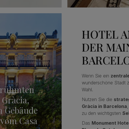
HOTEL A
DER MAI
BARCEL
Wenn Sie ein
zentral
wunderschöne Stadt z
berühmten
Wahl.
 Gràcia,
Nutzen Sie die
strate
Gràcia in Barcelona
n Gebäude
zu den wichtigsten
Se
r vom Casa
Das
Monument Hote