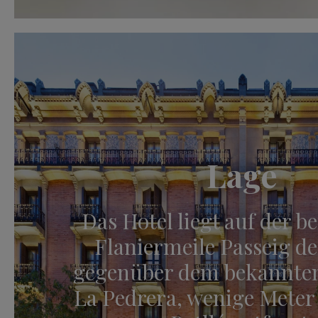
Lage
Das Hotel liegt auf der 
Flaniermeile Passeig de
gegenüber dem bekannte
La Pedrera, wenige Mete