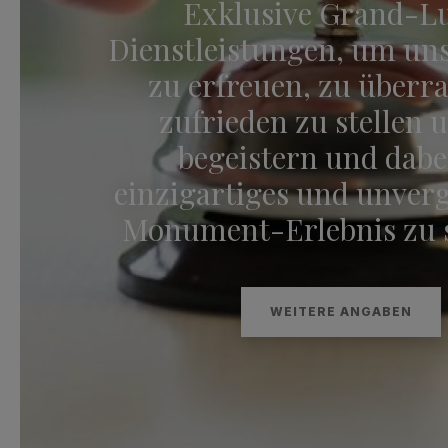
Exklusive Grand-L
Dienstleistungen, um uns
zu erfreuen, zu überr
zufrieden zu stellen 
begeistern und dabe
einzigartiges und unverg
Monument-Erlebnis zu s
WEITERE ANGABEN