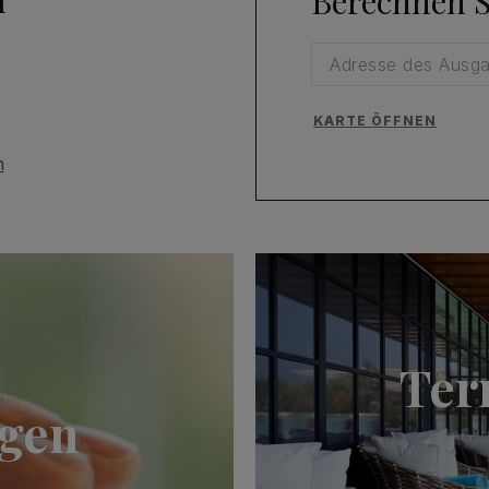
Berechnen S
KARTE ÖFFNEN
m
Ter
ngen