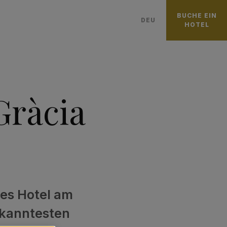
BUCHE EIN
DEU
HOTEL
PУССКИЙ
中國
日本語
Gràcia
CATALÀ
ENGLISH
ITALIANO
FRANÇAIS
العربية
ESPAÑOL
ses Hotel am
PORTUGUÊS
ekanntesten