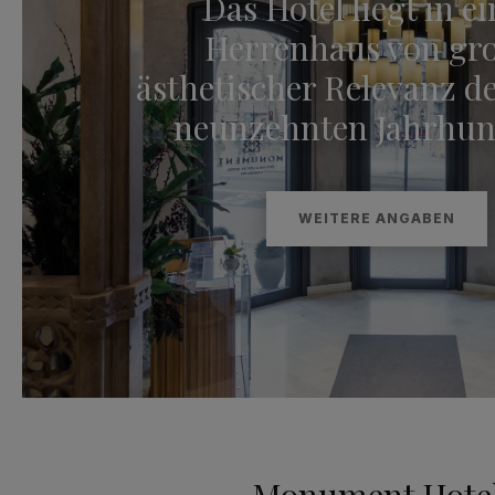
Das Hotel liegt in e
Herrenhaus von gr
ästhetischer Relevanz d
neunzehnten Jahrhun
WEITERE ANGABEN
Monument Hote