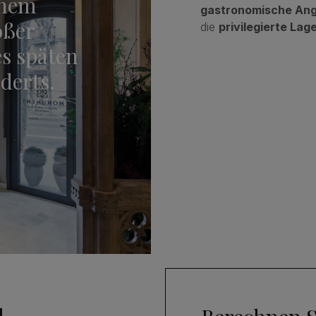
inem
gastronomische An
oßer
die
privilegierte Lag
es späten
derts.
l