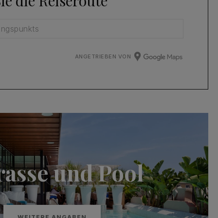
ie die Reiseroute
ANGETRIEBEN VON
rasse und Pool
WEITERE ANGABEN