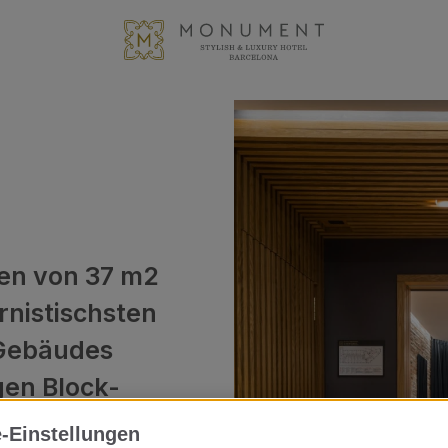
ten von 37 m2
rnistischsten
 Gebäudes
igen Block-
-Einstellungen