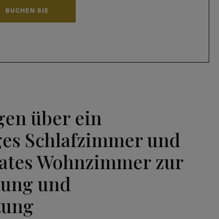
BUCHEN SIE
gen über ein
es Schlafzimmer und
rates Wohnzimmer zur
nung und
tung