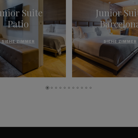
unior Suite
Junior Sui
Patio
Barcelon
SIEHE ZIMMER
SIEHE ZIMMER