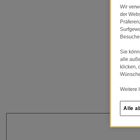
Wir verw
der Webs
Präferenz
Surfgewoh
Besuchen
Sie könn
alle auß
klicken, 
Wünschen
Weitere 
Alle a