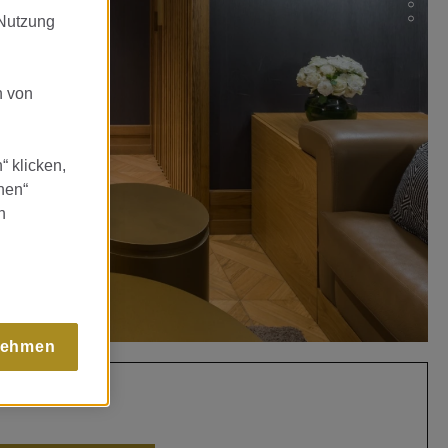
 Nutzung
n von
“ klicken,
nen“
n
ehmen