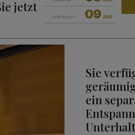
CHECK-IN
ie jetzt
09
AUG
CHECK-OUT
Sie verfü
geräumig
ein sepa
Entspan
Unterhal