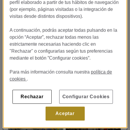
perfil elaborado a partir de tus hábitos de navegación
(por ejemplo, páginas visitadas o la integración de
Adultos
Amigable con el planeta
Destacados
Para n
visitas desde distintos dispositivos).
Use left and right arrow keys to move between filters. Press Space or Enter to toggle 
A continuación, podrás aceptar todas pulsando en la
opción “Aceptar”, rechazar todas menos las
estrictamente necesarias haciendo clic en
Lugares Históricos
"Rechazar" o configurarlas según tus preferencias
Sagrada Familia
mediante el botón ”Configurar cookies”.
Para más información consulta nuestra
política de
cookies
.
Rechazar
Configurar Cookies
Aceptar
Lugares Históricos
Atracciones Y Monumentos
Casa Batlló
La Rambla