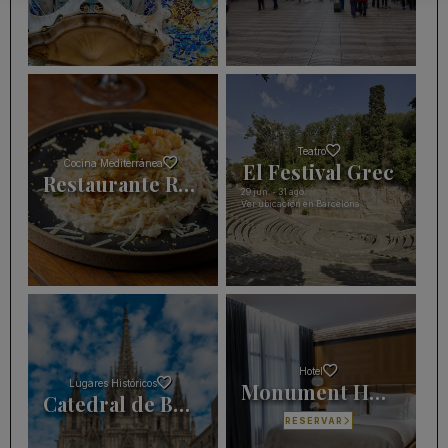
Teatro
Cocina Mediterránea
El Festival Grec
Restaurante Reñé 1910
29 jun.
-
31 ago.
Ver ubicación en Barcelona
Hotel
Lugares Históricos
Monument Hotel
Catedral de Barcelona
RESERVAR