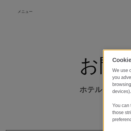
メニュー
お問
Cookie
We use o
you adver
browsing 
ホテルにお問
devices).
You can t
those str
preferenc