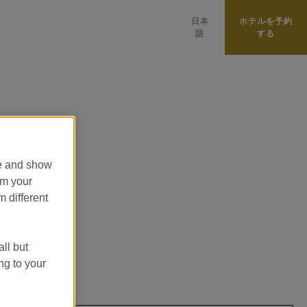
日本
ホテルを予約
語
する
PORTUGUÊS
FRANÇAIS
中國
DEUTSCH
العربية
te and show
om your
CATALÀ
m different
PУССКИЙ
ENGLISH
all but
ITALIANO
ng to your
ESPAÑOL