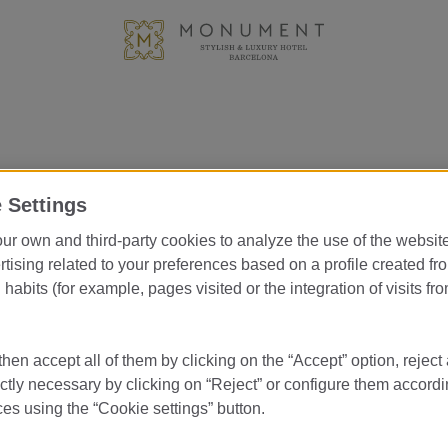
い合わせ
 Settings
ur own and third-party cookies to analyze the use of the websi
tising related to your preferences based on a profile created fr
habits (for example, pages visited or the integration of visits fro
い合わせください
hen accept all of them by clicking on the “Accept” option, reject 
ictly necessary by clicking on “Reject” or configure them accordi
es using the “Cookie settings” button.