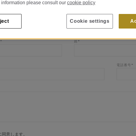
 information please consult our
cookie policy
ject
Cookie settings
A
*
姓*
電話番号*
に同意します。