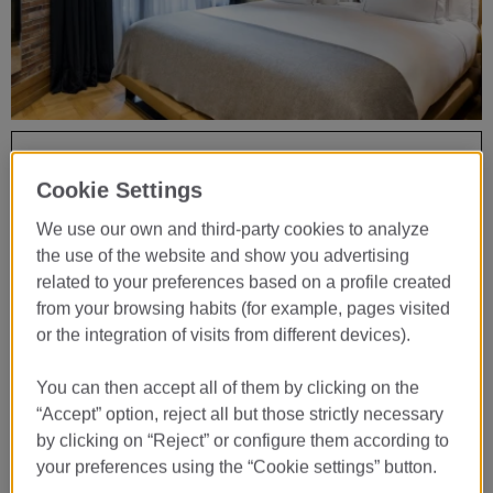
…
今すぐ予約
Cookie Settings
06
We use our own and third-party cookies to analyze
8月
the use of the website and show you advertising
CHECK-IN
related to your preferences based on a profile created
from your browsing habits (for example, pages visited
07
or the integration of visits from different devices).
8月
CHECK-OUT
You can then accept all of them by clicking on the
“Accept” option, reject all but those strictly necessary
by clicking on “Reject” or configure them according to
予約
your preferences using the “Cookie settings” button.