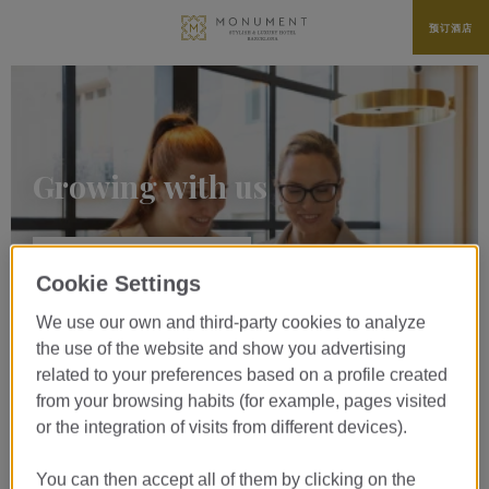
预订酒店
Growing with us
VIEW OPEN POSITIONS
Cookie Settings
We use our own and third-party cookies to analyze
the use of the website and show you advertising
related to your preferences based on a profile created
from your browsing habits (for example, pages visited
or the integration of visits from different devices).
Queremos que tus prácticas sean una
experiencia memorable, que marque
You can then accept all of them by clicking on the