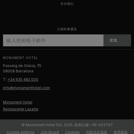
关注我们
订阅时事通讯
发送
MONUMENT HOTEL
Passeig de Gràcia, 75
08008 Barcelona
T:
+34 935 482 000
info@monumenthotel.com
Monument Hotel
Restaurante Lasarte
© Monument Hotel 5GL 2026. 机构注册:: HB-003797
Cookie settings
Job Board
Cookies
内部信息系统
使用条款