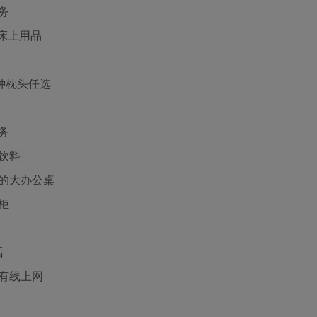
务
制床上用品
多种枕头任选
务
饮料
的大办公桌
柜
话
有线上网