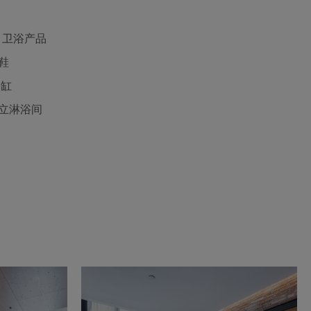
e 卫浴产品
鞋
t浴缸
立淋浴间