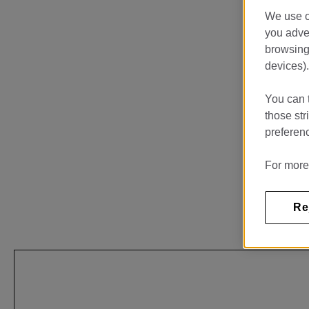
We use o
you adver
browsing 
devices).
You can t
those str
preferenc
For more
Re