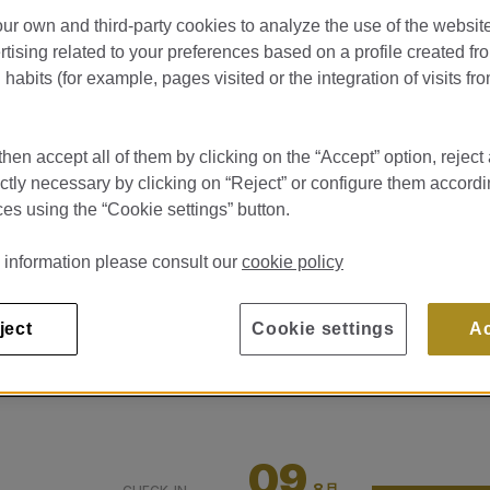
ur own and third-party cookies to analyze the use of the websi
tising related to your preferences based on a profile created fr
habits (for example, pages visited or the integration of visits fro
hen accept all of them by clicking on the “Accept” option, reject 
ictly necessary by clicking on “Reject” or configure them accordi
es using the “Cookie settings” button.
 information please consult our
cookie policy
ject
Cookie settings
A
…
09
8月