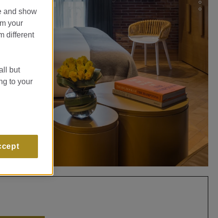
te and show
om your
m different
all but
ng to your
ccept