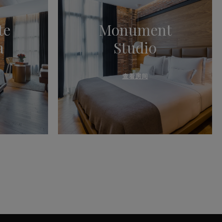
te
Monument
a
Studio
查看房间