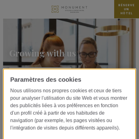
RÉSERVE
UN
HÔTEL
Growing with us
VIEW OPEN POSITIONS
Paramètres des cookies
Nous utilisons nos propres cookies et ceux de tiers
pour analyser l'utilisation du site Web et vous montrer
des publicités liées à vos préférences en fonction
d'un profil créé à partir de vos habitudes de
navigation (par exemple, les pages visitées ou
Queremos que tus prácticas sean una
l'intégration de visites depuis différents appareils).
experiencia memorable, que marque