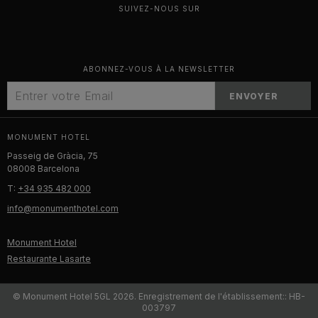
SUIVEZ-NOUS SUR
ABONNEZ-VOUS À LA NEWSLETTER
ENVOYER
MONUMENT HOTEL
Passeig de Gràcia, 75
08008 Barcelona
T:
+34 935 482 000
info@monumenthotel.com
Monument Hotel
Restaurante Lasarte
© Monument Hotel 5GL 2026. Enregistrement de l'établissement:: HB-
003797