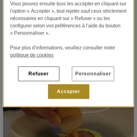
Vous pouvez ensuite tous les accepter en cliquant sur
un antes y un después en tu proceso de
l'option « Accepter », tout rejeter sauf ceux strictement
formación y de acercamiento al mundo
nécessaires en cliquant sur « Refuser » ou les
laboral.
configurer selon vos préférences à l'aide du bouton
« Personnaliser ».
En Monument Hotel disfrutamos con lo que hacemos y estamos
seguros que tú también lo harás. Estamos comprometidos con el
desarrollo de talento y comprendemos la relevancia que tienen
Pour plus d'informations, veuillez consulter notre
los programas de prácticas en la industria hotelera. Si eres
politique de cookies
estudiante de formación profesional, universitaria o de master y
te apasiona el mundo de la Hostelería - Restauración. Monument
Hotel te ofrece la oportunidad de formar parte de nuestro
Refuser
Personnaliser
programa.
Accepter