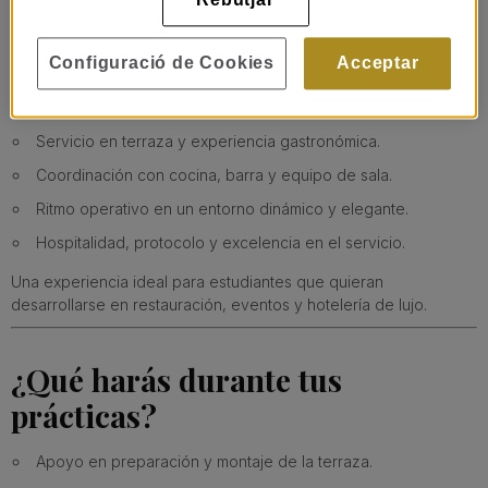
Rebutjar
dinámico y exclusivo.
Aprenderás cómo se gestiona un espacio lifestyle de referencia
Configuració de Cookies
Acceptar
donde cada detalle cuenta:
Atención al cliente premium e internacional.
Servicio en terraza y experiencia gastronómica.
Coordinación con cocina, barra y equipo de sala.
Ritmo operativo en un entorno dinámico y elegante.
Hospitalidad, protocolo y excelencia en el servicio.
Una experiencia ideal para estudiantes que quieran
desarrollarse en restauración, eventos y hotelería de lujo.
¿Qué harás durante tus
prácticas?
Apoyo en preparación y montaje de la terraza.