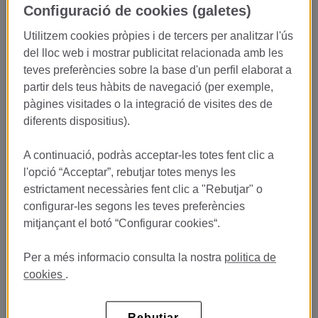
desde una de las terrazas más
Configuració de cookies (galetes)
exclusivas de Barcelona
Utilitzem cookies pròpies i de tercers per analitzar l'ús
del lloc web i mostrar publicitat relacionada amb les
¿Te apasiona la hospitalidad, el trato con el cliente y los
teves preferències sobre la base d'un perfil elaborat a
espacios con personalidad?
partir dels teus hàbits de navegació (per exemple,
La
Terraza Verbena
, ubicada en la azotea del
pàgines visitades o la integració de visites des de
emblemático
Monument Hotel 5GL
, busca incorporar
diferents dispositius).
estudiantes en prácticas para su equipo de sala.
Un espacio único donde gastronomía, coctelería, música y vistas
A continuació, podràs acceptar-les totes fent clic a
espectaculares crean una experiencia diferente en pleno
l'opció “Acceptar”, rebutjar totes menys les
corazón de Barcelona.
estrictament necessàries fent clic a "Rebutjar" o
Si quieres iniciar tu carrera en restauración y hospitality
configurar-les segons les teves preferències
premium, esta es tu oportunidad.
mitjançant el botó “Configurar cookies“.
Mucho más que un servicio de
Per a més informacio consulta la nostra
politica de
cookies
.
sala
En Verbena vivirás la restauración desde un concepto moderno,