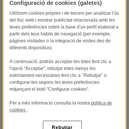
Configuració de cookies (galetes)
VEURE OFERTA
Utilitzem cookies pròpies i de tercers per analitzar l'ús
del lloc web i mostrar publicitat relacionada amb les
Prácticas Cocina - Restaurante
teves preferències sobre la base d'un perfil elaborat a
LASARTE***
partir dels teus hàbits de navegació (per exemple,
pàgines visitades o la integració de visites des de
Restaurante Lasarte***
diferents dispositius).
Passeig de Gracia 75 Barcelona
Publicat 20/07/26
A continuació, podràs acceptar-les totes fent clic a
l'opció “Acceptar”, rebutjar totes menys les
VEURE OFERTA
estrictament necessàries fent clic a "Rebutjar" o
configurar-les segons les teves preferències
mitjançant el botó “Configurar cookies“.
Prácticas Cocina - Pastelería
Restaurante Lasarte ***
Per a més informacio consulta la nostra
politica de
Restaurante Lasarte ***
cookies
.
Passeig de Gracia 75 Barcelona
Publicat 20/07/26
Rebutjar