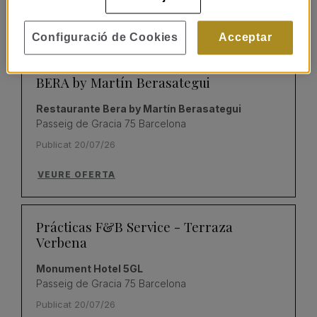
VEURE OFERTA
Configuració de Cookies
Acceptar
Prácticas de Cocina – Restaurante
BERA by Martín Berasategui
Restaurante Bera by Martín Berasategui
Passeig de Gracia 75 Barcelona
Publicat 20/07/26
VEURE OFERTA
Prácticas F&B Service - Terraza
Verbena
Monument Hotel 5GL
Passeig de Gracia 75 Barcelona
Publicat 20/07/26