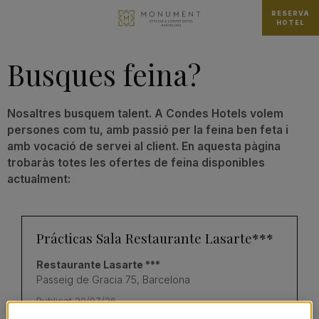
RESERVA
HOTEL
Busques feina?
Nosaltres busquem talent. A Condes Hotels volem
persones com tu, amb passió per la feina ben feta i
amb vocació de servei al client. En aquesta pàgina
trobaràs totes les ofertes de feina disponibles
actualment:
Prácticas Sala Restaurante Lasarte***
Restaurante Lasarte ***
Passeig de Gracia 75, Barcelona
Publicat 20/07/26