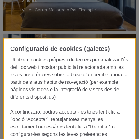
2 adults
Vistes Carrer Mallorca o Pati Eixample
Configuració de cookies (galetes)
Junior Suite Patio
Utilitzem cookies pròpies i de tercers per analitzar l'ús
VEURE HABITACIÓ
del lloc web i mostrar publicitat relacionada amb les
teves preferències sobre la base d'un perfil elaborat a
King Size
partir dels teus hàbits de navegació (per exemple,
32 m2
pàgines visitades o la integració de visites des de
2 adults
diferents dispositius).
Vistes Pati Eixample
A continuació, podràs acceptar-les totes fent clic a
l'opció “Acceptar”, rebutjar totes menys les
estrictament necessàries fent clic a "Rebutjar" o
configurar-les segons les teves preferències