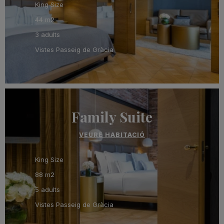
King Size
44 m2
3 adults
Vistes Passeig de Gràcia
Family Suite
VEURE HABITACIÓ
King Size
88 m2
5 adults
Vistes Passeig de Gràcia