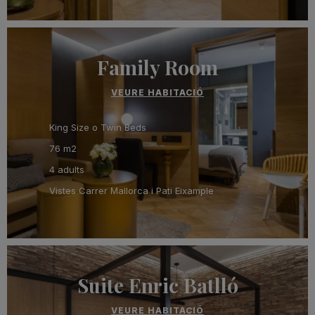
Family Room
VEURE HABITACIÓ
King Size o Twin Beds
76 m2
4 adults
Vistes Carrer Mallorca i Pati Eixample
Suite Enric Batlló
VEURE HABITACIÓ