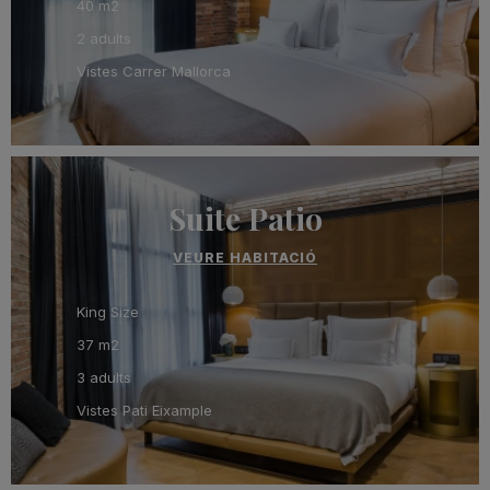
40 m2
2 adults
Vistes Carrer Mallorca
Suite Patio
VEURE HABITACIÓ
King Size
37 m2
3 adults
Vistes Pati Eixample