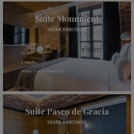
Suite Monument
VEURE HABITACIÓ
King Size
40 m2
2 adults
Vistes Carrer Mallorca
Suite Paseo de Gracia
VEURE HABITACIÓ