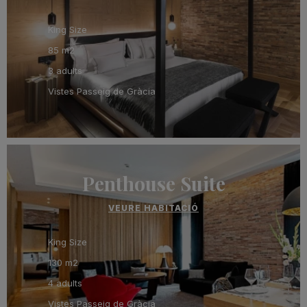
King Size
85 m2
3 adults
Vistes Passeig de Gràcia
Penthouse Suite
VEURE HABITACIÓ
King Size
130 m2
4 adults
Vistes Passeig de Gràcia