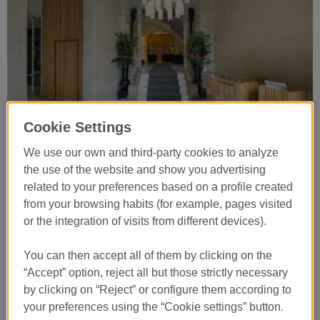
Cookie Settings
We use our own and third-party cookies to analyze
Hotel
the use of the website and show you advertising
related to your preferences based on a profile created
O Monument Hotel é uma joia
from your browsing habits (for example, pages visited
arquitetónica em pleno coração da
or the integration of visits from different devices).
Barcelona modernista. Localizado num
palacete de grande relevância estética de
You can then accept all of them by clicking on the
finais do século XIX.
“Accept” option, reject all but those strictly necessary
by clicking on “Reject” or configure them according to
MAIS DETALHES
your preferences using the “Cookie settings” button.