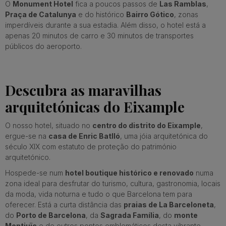
O
Monument Hotel
fica a poucos passos de
Las Ramblas
,
Praça de Catalunya
e do histórico
Bairro Gótico
, zonas
imperdíveis durante a sua estadia. Além disso, o hotel está a
apenas 20 minutos de carro e 30 minutos de transportes
públicos do aeroporto.
Descubra as maravilhas
arquitetónicas do Eixample
O nosso hotel, situado no
centro do distrito do Eixample
,
ergue-se na
casa de Enric Batlló
, uma jóia arquitetónica do
século XIX com estatuto de proteção do património
arquitetónico.
Hospede-se num
hotel boutique histórico e renovado
numa
zona ideal para desfrutar do turismo, cultura, gastronomia, locais
da moda, vida noturna e tudo o que Barcelona tem para
oferecer. Está a curta distância das
praias de La Barceloneta
,
do
Porto de Barcelona
, da
Sagrada Família
, do
monte
Montjuïc
e de outros pontos emblemáticos desta vibrante