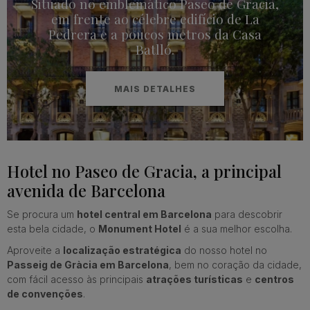
Situado no emblemático Paseo de Gracia,
em frente ao célebre edifício de La
Pedrera e a poucos metros da Casa
Batlló.
MAIS DETALHES
Hotel no Paseo de Gracia, a principal
avenida de Barcelona
Se procura um
hotel central em Barcelona
para descobrir
esta bela cidade, o
Monument Hotel
é a sua melhor escolha.
Aproveite a
localização estratégica
do nosso hotel no
Passeig de Gràcia em Barcelona
, bem no coração da cidade,
com fácil acesso às principais
atrações turísticas
e
centros
de convenções
.