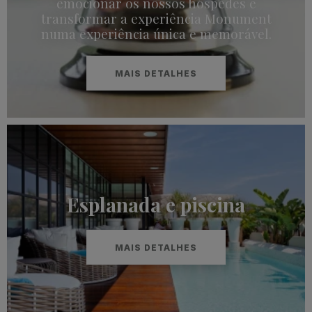
emocionar os nossos hóspedes e
transformar a experiência Monument
numa experiência única e memorável.
MAIS DETALHES
Esplanada e piscina
MAIS DETALHES