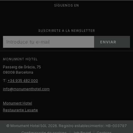
SÍGUENOS EN
SUSCRIBETE A LA NEWSLETTER
ENVIAR
MONUMENT HOTEL
Passeig de Gràcia, 75
08008 Barcelona
T:
+34 935 482 000
info@monumenthotel.com
Monument Hotel
Restaurante Lasarte
© Monument Hotel 5GL 2026. Registro establecimiento:: HB-003797
Configuración de cookies
Job Board
Cookies