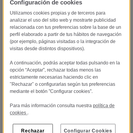
Configuración de cookies
Barcelona
Utilizamos cookies propias y de terceros para
El
Restaurante Glass
, ubicado en el emblemático
Monument
analizar el uso del sitio web y mostrarte publicidad
Hotel 5GL
, busca estudiantes en prácticas apasionados por la
relacionada con tus preferencias sobre la base de un
cocina y la gastronomía que quieran desarrollarse en un entorno
perfil elaborado a partir de tus hábitos de navegación
elegante, dinámico y orientado a la excelencia.
(por ejemplo, páginas visitadas o la integración de
Si estudias cocina, gastronomía u hostelería y quieres vivir una
visitas desde distintos dispositivos).
experiencia real dentro de un hotel de lujo, esta es tu
oportunidad para aprender junto a profesionales del sector y
A continuación, podrás aceptar todas pulsando en la
descubrir el ritmo de una cocina gastronómica contemporánea.
opción “Aceptar”, rechazar todas menos las
estrictamente necesarias haciendo clic en
¿Por qué hacer tus prácticas en
"Rechazar" o configurarlas según tus preferencias
mediante el botón ”Configurar cookies”.
Glass?
Para más información consulta nuestra
política de
Porque aquí aprenderás mucho más que recetas.
cookies
.
En Glass trabajarás en un concepto gastronómico moderno
donde la calidad del producto, la creatividad y la experiencia
del cliente son protagonistas.
Rechazar
Configurar Cookies