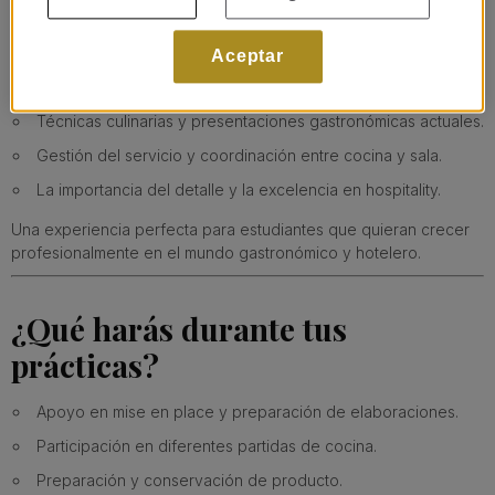
Podrás descubrir:
Cómo funciona la cocina de un hotel 5 estrellas gran lujo.
Aceptar
Organización y dinámica de una cocina profesional.
Técnicas culinarias y presentaciones gastronómicas actuales.
Gestión del servicio y coordinación entre cocina y sala.
La importancia del detalle y la excelencia en hospitality.
Una experiencia perfecta para estudiantes que quieran crecer
profesionalmente en el mundo gastronómico y hotelero.
¿Qué harás durante tus
prácticas?
Apoyo en mise en place y preparación de elaboraciones.
Participación en diferentes partidas de cocina.
Preparación y conservación de producto.