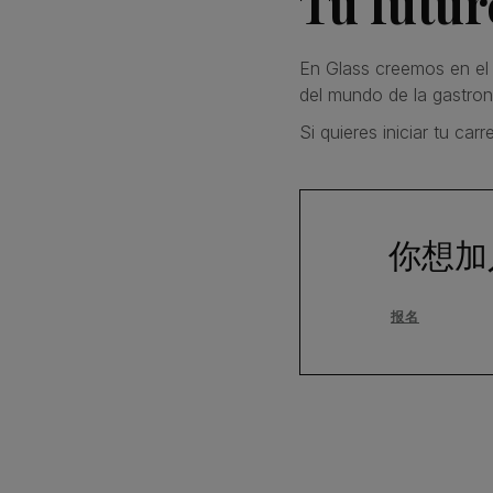
Tu futu
En Glass creemos en el 
del mundo de la gastrono
Si quieres iniciar tu ca
你想加
报名