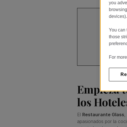
you adver
browsing 
devices).
Monume
You can t
PASSEIG 
those str
preferenc
报名
For more
Re
Empieza t
los Hotel
El
Restaurante Glass
,
apasionados por la coci