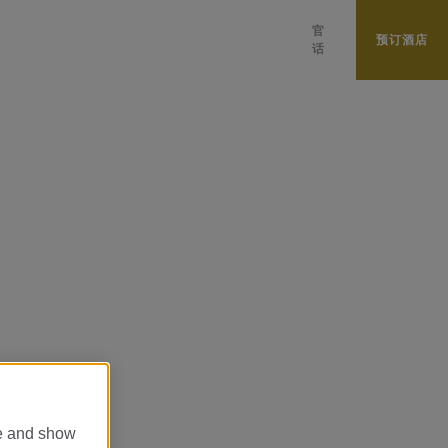
官
预订酒店
话
CATALÀ
PORTUGUÊS
ESPAÑOL
日本語
PУССКИЙ
ENGLISH
العربية
DEUTSCH
FRANÇAIS
ITALIANO
te and show