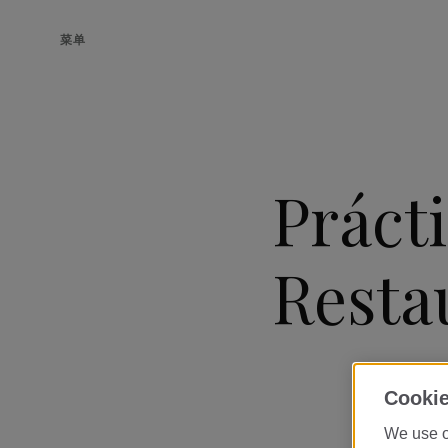
菜单
Práct
Resta
Cookie
We use o