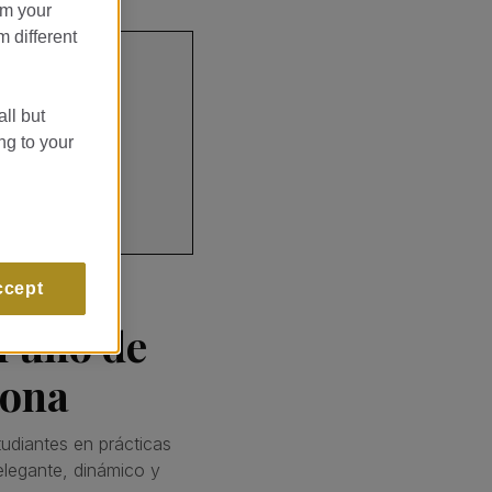
om your
m different
all but
ng to your
ccept
n uno de
lona
tudiantes en prácticas
elegante, dinámico y