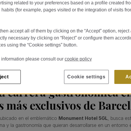
tising related to your preferences based on a profile created fr
habits (for example, pages visited or the integration of visits fro
nt Hotel 5GL
hen accept all of them by clicking on the “Accept” option, reject 
发布于 20/07/26
DE GRACIA 75 BARCELONA
ictly necessary by clicking on “Reject” or configure them accordi
es using the “Cookie settings” button.
 information please consult our
cookie policy
ject
Cookie settings
A
u carrera gastronómica e
es más exclusivos de Barce
 ubicado en el emblemático
Monument Hotel 5GL
, busca es
na y la gastronomía que quieran desarrollarse en un entorno 