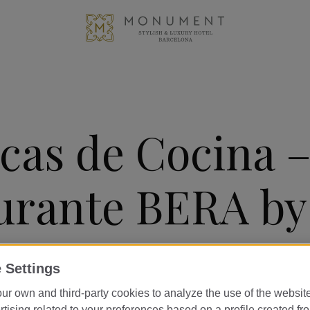
icas de Cocina 
urante BERA by
n Berasategui
 Settings
ur own and third-party cookies to analyze the use of the websi
tising related to your preferences based on a profile created fr