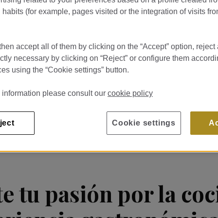
habits (for example, pages visited or the integration of visits fro
hen accept all of them by clicking on the “Accept” option, reject 
ictly necessary by clicking on “Reject” or configure them accordi
es using the “Cookie settings” button.
rante Bera by Martín Berasategui
 information please consult our
cookie policy
掲載日: 20/07/26
DE GRACIA 75 BARCELONA
ject
Cookie settings
A
e tu pasión por la coc