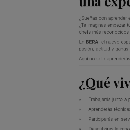
una exp
¿Sueñas con aprender e
¿Te imaginas empezar tu
chefs más reconocidos
En
BERA
, el nuevo esp
pasión, actitud y ganas
Aquí no solo aprenderás 
¿Qué vi
Trabajarás junto a 
Aprenderás técnicas
Participarás en ser
Descubrirás la impor