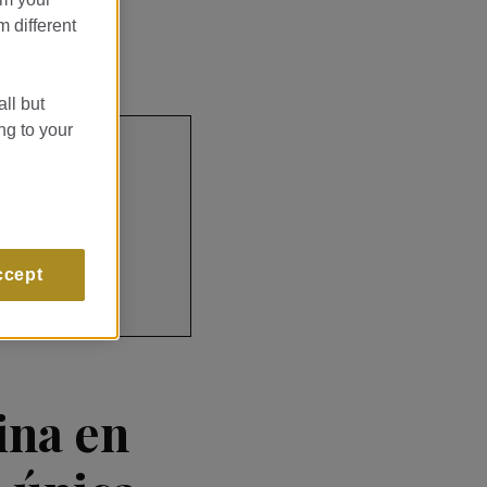
m different
all but
ng to your
ccept
ina en