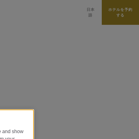
日本
ホテルを予約
語
する
العربية
中國
PУССКИЙ
–
ITALIANO
FRANÇAIS
PORTUGUÊS
CATALÀ
DEUTSCH
ESPAÑOL
ENGLISH
te and show
om your