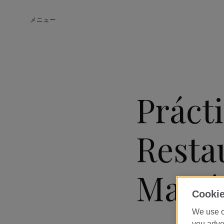
メニュー
Práct
Resta
Martí
Cookie
We use o
you adver