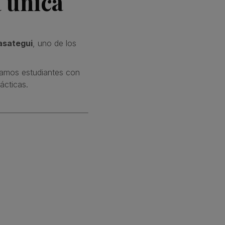
 única
asategui
, uno de los
camos estudiantes con
ácticas.