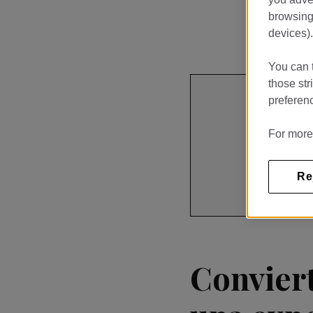
browsing 
devices).
You can t
those str
preferenc
Restau
For more
PASSEIG 
Re
サインアップ
Conviert