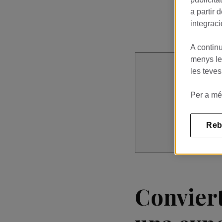
a partir 
integraci
A continu
menys les
les teves
Restau
Per a mé
PASSEIG 
Reb
INSCRIU-TE
Conviert