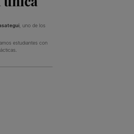
 única
asategui
, uno de los
camos estudiantes con
ácticas.