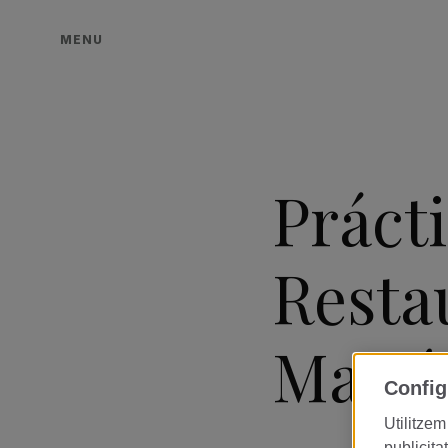
MENU
Práct
Resta
Martí
Config
Utilitzem
publicita