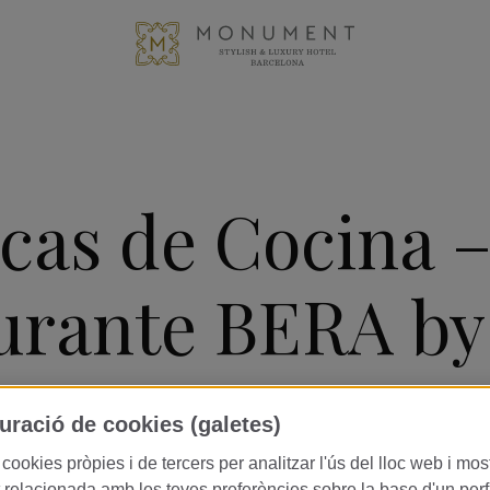
icas de Cocina 
urante BERA by
n Berasategui
uració de cookies (galetes)
 cookies pròpies i de tercers per analitzar l'ús del lloc web i mos
t relacionada amb les teves preferències sobre la base d'un perfi