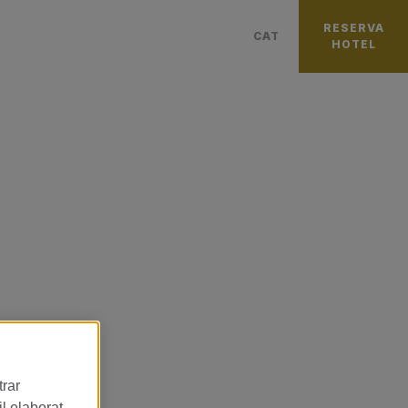
RESERVA
CAT
HOTEL
العربية
中國
PУССКИЙ
–
ITALIANO
FRANÇAIS
PORTUGUÊS
日本語
DEUTSCH
ESPAÑOL
ENGLISH
trar
l elaborat