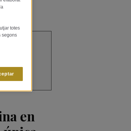
la
utjar totes
es segons
ceptar
ina en