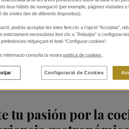
dels teus hàbits de navegació (per exemple, pàgines visitades o 
ó de visites des de diferents dispositius).
ació, podràs acceptar-les totes fent clic a l'opció “Acceptar”, reb
 estrictament necessàries fent clic a "Rebutjar" o configurar-l
 preferències mitjançant el botó “Configurar cookies“.
rante Bera by Martín Berasategui
s informacio consulta la nostra
politica de cookies
.
Publicat 20/07/26
DE GRACIA 75 BARCELONA
utjar
Configuració de Cookies
Ac
e tu pasión por la coc