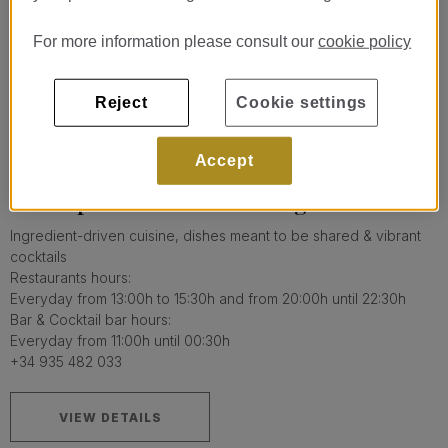
For more information please consult our
cookie policy
Reject
Cookie settings
Accept
BERA por Martín Berasategui
Ingredient-driven cuisine, dishes meant to be shared & vibrant
cocktails
Restaurants hours:
Everyday from 13:00h to 15:30h and from 20:00h until 22:30h
Bar & Cocktail bar hours:
Everyday from 11:00h until 00:30h
+34 935 482 033
VIEW DETAILS