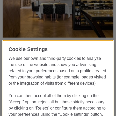
Restaurante Lasarte ***
Cookie Settings
De quarta-feira a sábado das 13:00 às 14:30 e das 20:00 às 21:30
+34 934 453 242
We use our own and third-party cookies to analyze
the use of the website and show you advertising
related to your preferences based on a profile created
VER DETALHES
from your browsing habits (for example, pages visited
or the integration of visits from different devices).
You can then accept all of them by clicking on the
“Accept” option, reject all but those strictly necessary
by clicking on “Reject” or configure them according to
your preferences using the “Cookie settings” button.