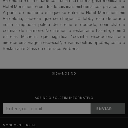
Barcelona é uma cidade com uma rica história gastronómica e o
Hotel Monument é um dos locais mais emblemáticos para comer.
A partir do momento em que se entra no Hotel Monument em
Barcelona, sabe-se que se chegou. O lobby está decorado
numa sumptuosa paleta de creme e dourado, com chão e
colunas de mármore. No interior, o restaurante Lasarte, com 3
estrelas Michelin, que significa "cozinha excepcional que
merece uma viagem especial", e várias outras opções, como o
Restaurante Glass ou o terraço Verbena.
SIGA-NOS NO
ASSINE O BOLETIM INFORMATIVO
ENVIAR
MONUMENT HOTEL