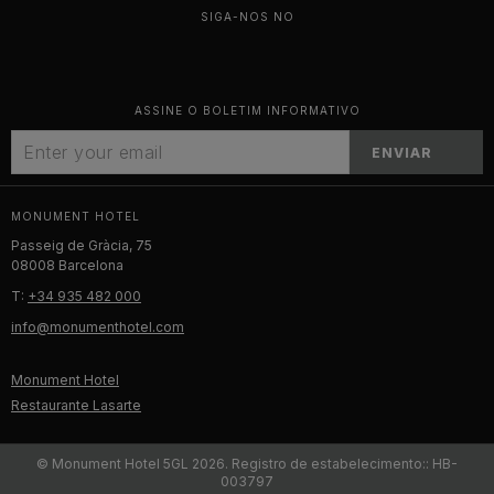
SIGA-NOS NO
ASSINE O BOLETIM INFORMATIVO
ENVIAR
MONUMENT HOTEL
Passeig de Gràcia, 75
08008 Barcelona
T:
+34 935 482 000
info@monumenthotel.com
Monument Hotel
Restaurante Lasarte
© Monument Hotel 5GL 2026. Registro de estabelecimento:: HB-
003797