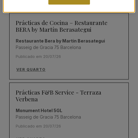
Prácticas de Cocina – Restaurante
BERA by Martín Berasategui
Restaurante Bera by Martín Berasategui
Passeig de Gracia 75 Barcelona
Publicado em 20/07/26
VER QUARTO
Prácticas F&B Service - Terraza
Verbena
Monument Hotel 5GL
Passeig de Gracia 75 Barcelona
Publicado em 20/07/26