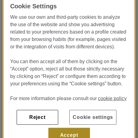
Cookie Settings
We use our own and third-party cookies to analyze
Prácticas Cocina - Restaurante
the use of the website and show you advertising
LASARTE***
related to your preferences based on a profile created
from your browsing habits (for example, pages visited
Restaurante Lasarte***
Passeig de Gracia 75 Barcelona
or the integration of visits from different devices).
Publicado em 20/07/26
You can then accept all of them by clicking on the
VER QUARTO
“Accept” option, reject all but those strictly necessary
by clicking on “Reject” or configure them according to
your preferences using the “Cookie settings” button.
Prácticas Cocina - Pastelería
Restaurante Lasarte ***
For more information please consult our
cookie policy
Restaurante Lasarte ***
Passeig de Gracia 75 Barcelona
Reject
Cookie settings
Publicado em 20/07/26
Accept
VER QUARTO