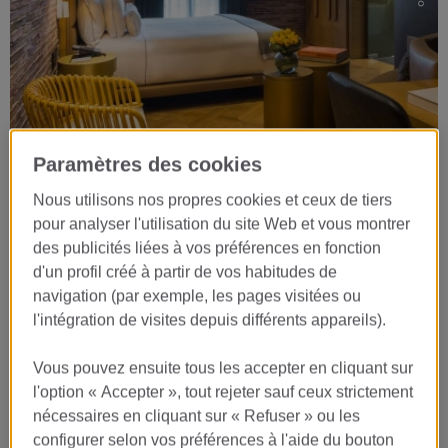
…
Paramètres des cookies
Reservation en ligne
Nous utilisons nos propres cookies et ceux de tiers
09
pour analyser l'utilisation du site Web et vous montrer
des publicités liées à vos préférences en fonction
AOÛT
d'un profil créé à partir de vos habitudes de
CHECK-IN
navigation (par exemple, les pages visitées ou
10
l'intégration de visites depuis différents appareils).
AOÛT
CHECK-OUT
Vous pouvez ensuite tous les accepter en cliquant sur
l'option « Accepter », tout rejeter sauf ceux strictement
nécessaires en cliquant sur « Refuser » ou les
RÉSERVER
configurer selon vos préférences à l'aide du bouton