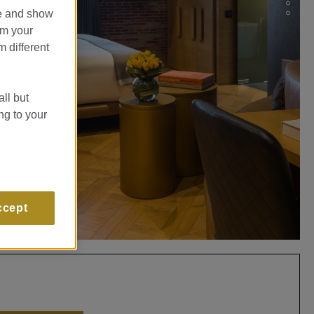
te and show
om your
m different
all but
ng to your
ccept