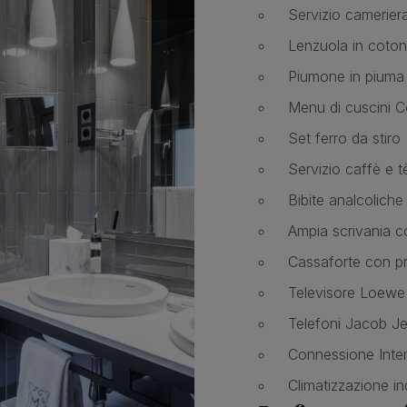
Servizio cameriera
Lenzuola in cotone
Piumone in pium
Menu di cuscini 
Set ferro da stiro
Servizio caffè e t
Bibite analcoliche
Ampia scrivania c
Cassaforte con pr
Televisore Loewe
Telefoni Jacob J
Connessione Intern
Climatizzazione i