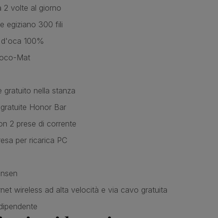
 2 volte al giorno
 egiziano 300 fili
a d'oca 100%
Coco-Mat
è gratuito nella stanza
 gratuite Honor Bar
on 2 prese di corrente
esa per ricarica PC
ensen
et wireless ad alta velocità e via cavo gratuita
ndipendente