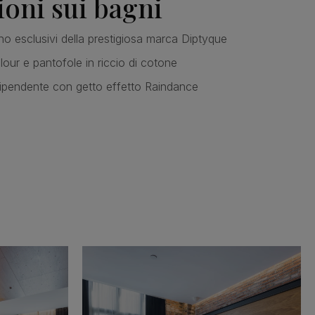
oni sui bagni
gno esclusivi della prestigiosa marca Diptyque
our e pantofole in riccio di cotone
ipendente con getto effetto Raindance