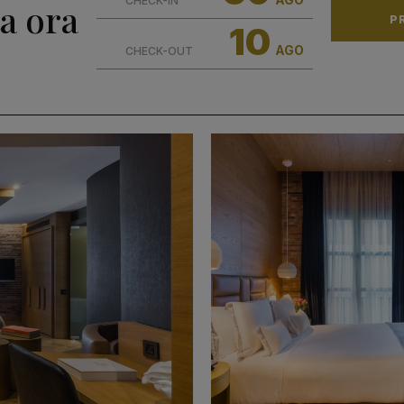
CHECK-IN
a ora
P
10
AGO
CHECK-OUT