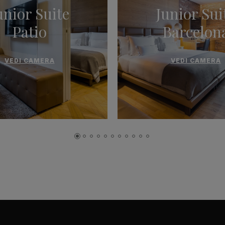
unior Suite
Junior Sui
Patio
Barcelon
VEDI CAMERA
VEDI CAMERA