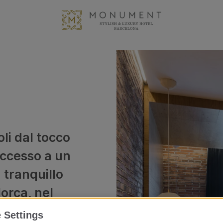
li dal tocco
accesso a un
 tranquillo
lorca, nel
 Settings