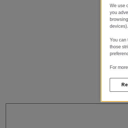
We use o
you adver
browsing 
devices).
You can t
those str
preferenc
For more
Re