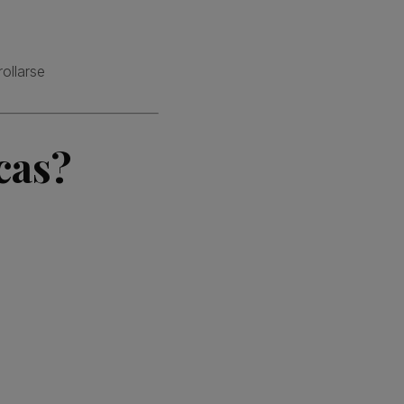
ollarse
cas?