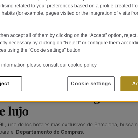
tising related to your preferences based on a profile created fr
habits (for example, pages visited or the integration of visits fro
nt Hotel 5GL
hen accept all of them by clicking on the “Accept” option, reject 
发布于 20/07/26
E GRACIA 75
ictly necessary by clicking on “Reject” or configure them accordi
es using the “Cookie settings” button.
 information please consult our
cookie policy
ject
Cookie settings
A
cómo funciona la gestión 
e lujo
GL
, uno de los hoteles más exclusivos de Barcelona, buscam
 para el
Departamento de Compras
.