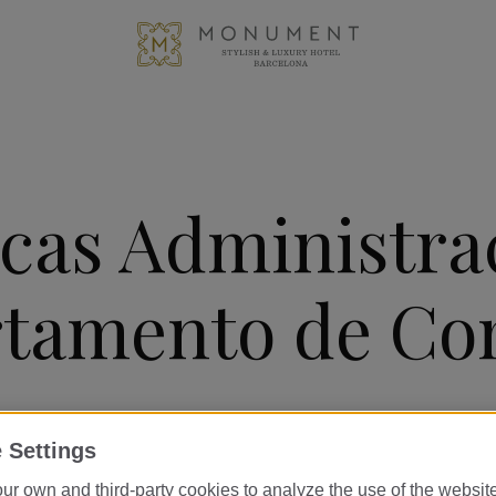
icas Administra
tamento de Co
 Settings
ur own and third-party cookies to analyze the use of the websi