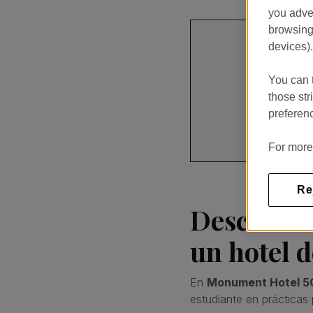
you adver
browsing 
devices).
Monume
You can t
PASSEIG D
those str
preferenc
报名
For more
Re
Descubre 
un hotel d
En
Monument Hotel 5
estudiante en prácticas