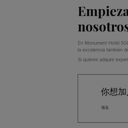
Empieza 
nosotro
En Monument Hotel 5GL 
la excelencia también d
Si quieres adquirir expe
你想加
报名