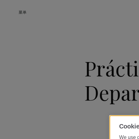
菜单
Práct
Depar
Cookie
We use o