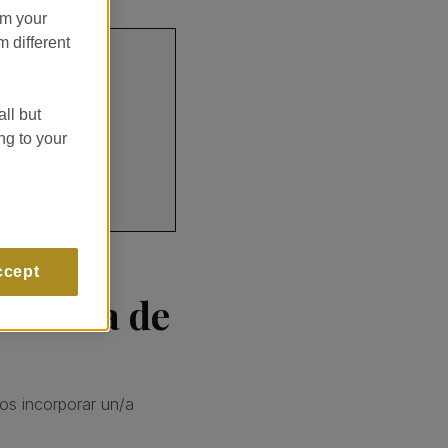
om your
m different
all but
ng to your
ccept
interna de
os incorporar un/a