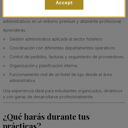
que cada área del hotel funcione con excelencia.
Accept
Durante tus prácticas descubrirás cómo se gestionan
proveedores, pedidos, control de producto y procesos
administrativos en un entorno premium y altamente profesional.
Aprenderás:
Gestión administrativa aplicada al sector hotelero.
Coordinación con diferentes departamentos operativos.
Control de pedidos, facturas y seguimiento de proveedores.
Organización y planificación interna.
Funcionamiento real de un hotel de lujo desde el área
administrativa.
Una experiencia ideal para estudiantes organizados, dinámicos
y con ganas de desarrollarse profesionalmente.
¿Qué harás durante tus
prácticas?