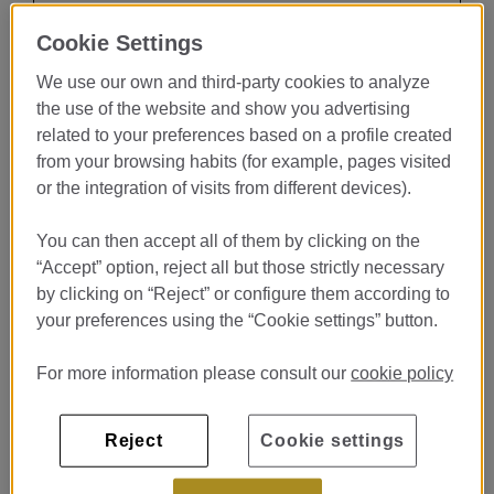
Cookie Settings
Descubre cómo funciona la gestión
We use our own and third-party cookies to analyze
interna de un hotel de lujo
the use of the website and show you advertising
related to your preferences based on a profile created
En
Monument Hotel 5GL
, uno de los hoteles más exclusivos de
from your browsing habits (for example, pages visited
Barcelona, buscamos incorporar un/a estudiante en prácticas
para el
Departamento de Compras
.
or the integration of visits from different devices).
Si te interesa la gestión administrativa, la organización y el
You can then accept all of them by clicking on the
funcionamiento interno de una empresa del sector hospitality,
“Accept” option, reject all but those strictly necessary
esta es una excelente oportunidad para aprender desde dentro
cómo se coordina uno de los departamentos clave de un hotel
by clicking on “Reject” or configure them according to
5 estrellas gran lujo.
your preferences using the “Cookie settings” button.
For more information please consult our
cookie policy
Mucho más que tareas
administrativas
Reject
Cookie settings
El departamento de Compras es fundamental para garantizar