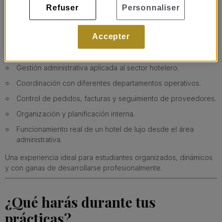
que cada área del hotel funcione con excelencia.
Refuser
Personnaliser
Durante tus prácticas descubrirás cómo se gestionan
proveedores, pedidos, control de producto y procesos
Accepter
administrativos en un entorno premium y altamente profesional.
Aprenderás:
Gestión administrativa aplicada al sector hotelero.
Coordinación con diferentes departamentos operativos.
Control de pedidos, facturas y seguimiento de proveedores.
Organización y planificación interna.
Funcionamiento real de un hotel de lujo desde el área
administrativa.
Una experiencia ideal para estudiantes organizados, dinámicos
y con ganas de desarrollarse profesionalmente.
¿Qué harás durante tus
prácticas?