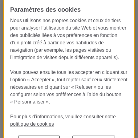
Paramètres des cookies
Descubre cómo funciona la gestión
Nous utilisons nos propres cookies et ceux de tiers
interna de un hotel de lujo
pour analyser l'utilisation du site Web et vous montrer
des publicités liées à vos préférences en fonction
En
Monument Hotel 5GL
, uno de los hoteles más exclusivos de
d'un profil créé à partir de vos habitudes de
Barcelona, buscamos incorporar un/a estudiante en prácticas
navigation (par exemple, les pages visitées ou
para el
Departamento de Compras
.
l'intégration de visites depuis différents appareils).
Si te interesa la gestión administrativa, la organización y el
funcionamiento interno de una empresa del sector hospitality,
Vous pouvez ensuite tous les accepter en cliquant sur
esta es una excelente oportunidad para aprender desde dentro
l'option « Accepter », tout rejeter sauf ceux strictement
cómo se coordina uno de los departamentos clave de un hotel
nécessaires en cliquant sur « Refuser » ou les
5 estrellas gran lujo.
configurer selon vos préférences à l'aide du bouton
« Personnaliser ».
Mucho más que tareas
administrativas
Pour plus d'informations, veuillez consulter notre
politique de cookies
El departamento de Compras es fundamental para garantizar