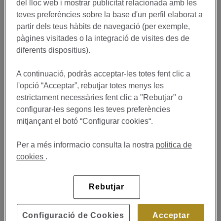
Lujo!
del lloc web i mostrar publicitat relacionada amb les
teves preferències sobre la base d'un perfil elaborat a
En
Monument Hotel 5GL
, uno de los hoteles más exclusivos de
partir dels teus hàbits de navegació (per exemple,
Barcelona, buscamos incorporar un/a
estudiante en prácticas
pàgines visitades o la integració de visites des de
para Recepción
con pasión por la atención al cliente y ganas
diferents dispositius).
de desarrollarse en el sector hospitality de lujo.
Si estudias
Turismo, Dirección Hotelera o Hospitality
A continuació, podràs acceptar-les totes fent clic a
Management
, esta oportunidad te permitirá conocer el
l'opció “Acceptar”, rebutjar totes menys les
funcionamiento de un hotel 5 estrellas gran lujo desde el
corazón de la experiencia del huésped.
estrictament necessàries fent clic a "Rebutjar" o
configurar-les segons les teves preferències
mitjançant el botó “Configurar cookies“.
¿Qué aprenderás con nosotros?
Per a més informacio consulta la nostra
politica de
Durante tus prácticas colaborarás con el equipo de Front Office
cookies
.
en tareas como:
Atención y bienvenida personalizada a huéspedes
Rebutjar
nacionales e internacionales.
Apoyo en procesos de check-in y check-out.
Configuració de Cookies
Acceptar
Gestión de reservas y coordinación con otros