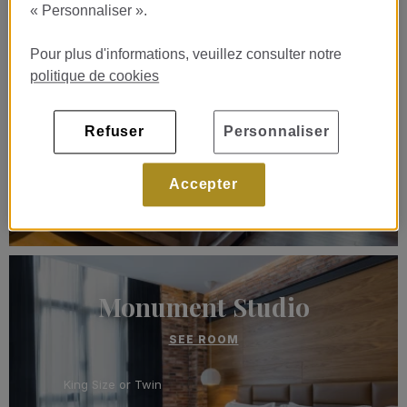
« Personnaliser ».
Junior Suite Barcelona
Pour plus d'informations, veuillez consulter notre
SEE ROOM
politique de cookies
King Size ou lits jumeaux
36 m2
Refuser
Personnaliser
3 adultes
Accepter
Vue rue Mallorca
Monument Studio
SEE ROOM
King Size or Twin