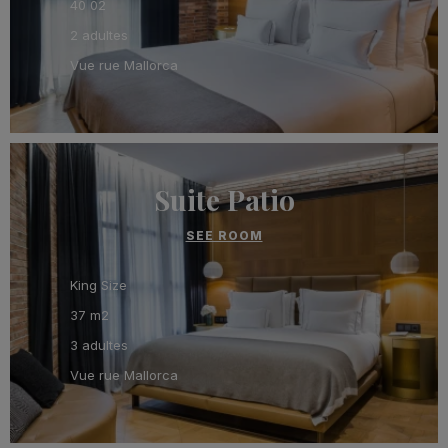
40 02
2 adultes
Vue rue Mallorca
Suite Patio
SEE ROOM
King Size
37 m2
3 adultes
Vue rue Mallorca