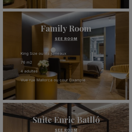
Family Room
SEE ROOM
King Size ou lits jumeaux
76 m2
4 adultes
Vue rue Mallorca ou cour Eixample
Suite Enric Batlló
SEE ROOM