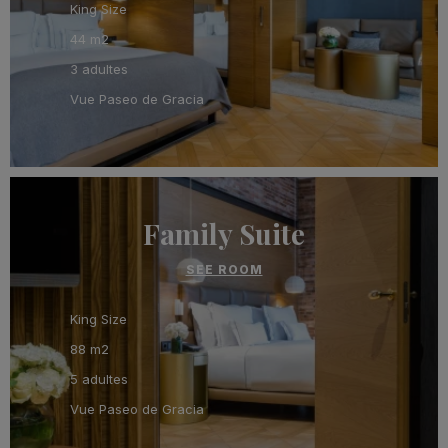
King Size
44 m2
3 adultes
Vue Paseo de Gracia
Family Suite
SEE ROOM
King Size
88 m2
5 adultes
Vue Paseo de Gracia