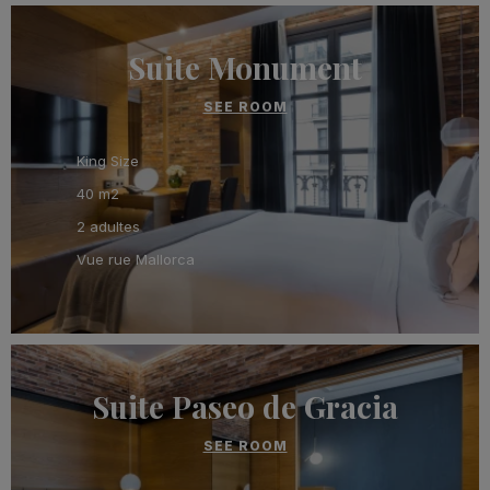
Suite Monument
SEE ROOM
King Size
40 m2
2 adultes
Vue rue Mallorca
Suite Paseo de Gracia
SEE ROOM