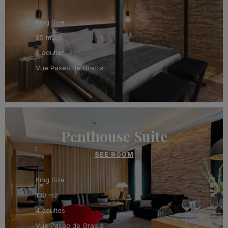
King Size
85 m2
3 adultes
Vue Paseo de Gracia
Penthouse Suite
SEE ROOM
King Size
130 m2
4 adultes
Vue Paseo de Gracia