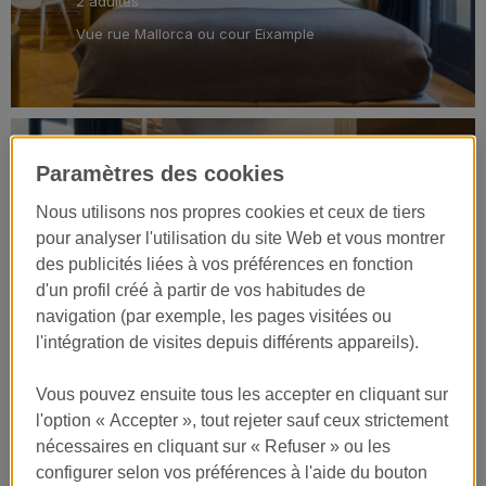
2 adultes
Vue rue Mallorca ou cour Eixample
Junior Suite Patio
Paramètres des cookies
Nous utilisons nos propres cookies et ceux de tiers
SEE ROOM
pour analyser l'utilisation du site Web et vous montrer
des publicités liées à vos préférences en fonction
King Size
d'un profil créé à partir de vos habitudes de
32 m2
navigation (par exemple, les pages visitées ou
2 adultes
l'intégration de visites depuis différents appareils).
Cour Intérieure
Vous pouvez ensuite tous les accepter en cliquant sur
l'option « Accepter », tout rejeter sauf ceux strictement
nécessaires en cliquant sur « Refuser » ou les
configurer selon vos préférences à l'aide du bouton