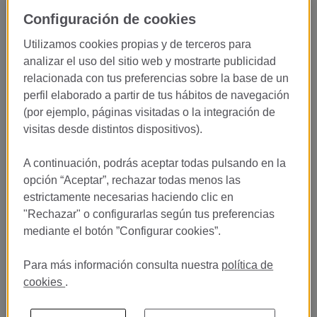
Vive la excelencia del servicio en
Configuración de cookies
uno de los mejores restaurantes
Utilizamos cookies propias y de terceros para
gastronómicos del mundo
analizar el uso del sitio web y mostrarte publicidad
relacionada con tus preferencias sobre la base de un
En el
Restaurante Lasarte
, galardonado con
3 Estrellas
perfil elaborado a partir de tus hábitos de navegación
Michelin
y dirigido por
Martín Berasategui
, buscamos
(por ejemplo, páginas visitadas o la integración de
estudiantes apasionados por la hospitalidad y la gastronomía
visitas desde distintos dispositivos).
para incorporarse en prácticas al equipo de sala.
Si sueñas con desarrollar tu carrera en la restauración de lujo y
A continuación, podrás aceptar todas pulsando en la
aprender cómo se crea una experiencia gastronómica de nivel
opción “Aceptar”, rechazar todas menos las
internacional, esta es una oportunidad única para crecer junto a
estrictamente necesarias haciendo clic en
grandes profesionales del sector.
"Rechazar" o configurarlas según tus preferencias
mediante el botón ”Configurar cookies”.
Descubre el arte del servicio
Para más información consulta nuestra
política de
gastronómico de excelencia
cookies
.
En Lasarte entendemos que la experiencia del cliente empieza