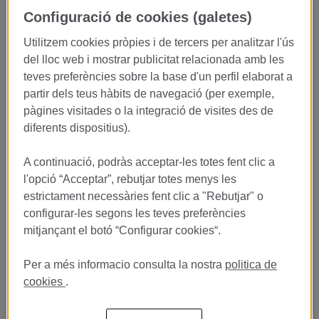
Vive la excelencia del servicio en
Configuració de cookies (galetes)
uno de los mejores restaurantes
Utilitzem cookies pròpies i de tercers per analitzar l'ús
gastronómicos del mundo
del lloc web i mostrar publicitat relacionada amb les
teves preferències sobre la base d'un perfil elaborat a
En el
Restaurante Lasarte
, galardonado con
3 Estrellas
partir dels teus hàbits de navegació (per exemple,
Michelin
y dirigido por
Martín Berasategui
, buscamos
pàgines visitades o la integració de visites des de
estudiantes apasionados por la hospitalidad y la gastronomía
diferents dispositius).
para incorporarse en prácticas al equipo de sala.
Si sueñas con desarrollar tu carrera en la restauración de lujo y
A continuació, podràs acceptar-les totes fent clic a
aprender cómo se crea una experiencia gastronómica de nivel
l'opció “Acceptar”, rebutjar totes menys les
internacional, esta es una oportunidad única para crecer junto a
estrictament necessàries fent clic a "Rebutjar" o
grandes profesionales del sector.
configurar-les segons les teves preferències
mitjançant el botó “Configurar cookies“.
Descubre el arte del servicio
Per a més informacio consulta la nostra
politica de
gastronómico de excelencia
cookies
.
En Lasarte entendemos que la experiencia del cliente empieza