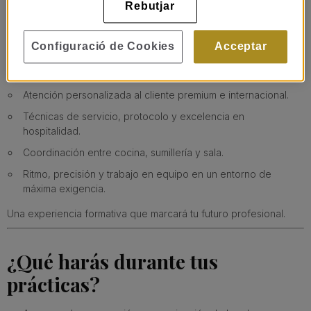
mucho antes del primer plato.
Rebutjar
La sala es elegancia, técnica, coordinación y atención absoluta
al detalle.
Configuració de Cookies
Acceptar
Durante tus prácticas podrás aprender:
Cómo se gestiona un servicio de alta gastronomía Michelin.
Atención personalizada al cliente premium e internacional.
Técnicas de servicio, protocolo y excelencia en
hospitalidad.
Coordinación entre cocina, sumillería y sala.
Ritmo, precisión y trabajo en equipo en un entorno de
máxima exigencia.
Una experiencia formativa que marcará tu futuro profesional.
¿Qué harás durante tus
prácticas?