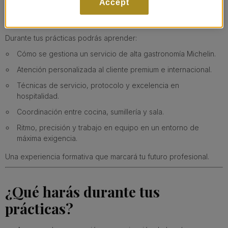
mucho antes del primer plato.
Accept
La sala es elegancia, técnica, coordinación y atención absoluta
al detalle.
Durante tus prácticas podrás aprender:
Cómo se gestiona un servicio de alta gastronomía Michelin.
Atención personalizada al cliente premium e internacional.
Técnicas de servicio, protocolo y excelencia en
hospitalidad.
Coordinación entre cocina, sumillería y sala.
Ritmo, precisión y trabajo en equipo en un entorno de
máxima exigencia.
Una experiencia formativa que marcará tu futuro profesional.
¿Qué harás durante tus
prácticas?