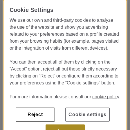
Vive la excelencia del servicio en
Cookie Settings
uno de los mejores restaurantes
We use our own and third-party cookies to analyze
gastronómicos del mundo
the use of the website and show you advertising
related to your preferences based on a profile created
En el
Restaurante Lasarte
, galardonado con
3 Estrellas
from your browsing habits (for example, pages visited
Michelin
y dirigido por
Martín Berasategui
, buscamos
or the integration of visits from different devices).
estudiantes apasionados por la hospitalidad y la gastronomía
para incorporarse en prácticas al equipo de sala.
You can then accept all of them by clicking on the
Si sueñas con desarrollar tu carrera en la restauración de lujo y
“Accept” option, reject all but those strictly necessary
aprender cómo se crea una experiencia gastronómica de nivel
by clicking on “Reject” or configure them according to
internacional, esta es una oportunidad única para crecer junto a
grandes profesionales del sector.
your preferences using the “Cookie settings” button.
For more information please consult our
cookie policy
Descubre el arte del servicio
gastronómico de excelencia
Reject
Cookie settings
En Lasarte entendemos que la experiencia del cliente empieza