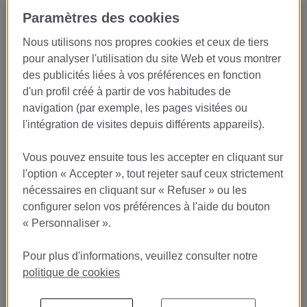
Vive la excelencia del servicio en
Paramètres des cookies
uno de los mejores restaurantes
Nous utilisons nos propres cookies et ceux de tiers
gastronómicos del mundo
pour analyser l'utilisation du site Web et vous montrer
des publicités liées à vos préférences en fonction
En el
Restaurante Lasarte
, galardonado con
3 Estrellas
d'un profil créé à partir de vos habitudes de
Michelin
y dirigido por
Martín Berasategui
, buscamos
navigation (par exemple, les pages visitées ou
estudiantes apasionados por la hospitalidad y la gastronomía
l'intégration de visites depuis différents appareils).
para incorporarse en prácticas al equipo de sala.
Si sueñas con desarrollar tu carrera en la restauración de lujo y
Vous pouvez ensuite tous les accepter en cliquant sur
aprender cómo se crea una experiencia gastronómica de nivel
l'option « Accepter », tout rejeter sauf ceux strictement
internacional, esta es una oportunidad única para crecer junto a
nécessaires en cliquant sur « Refuser » ou les
grandes profesionales del sector.
configurer selon vos préférences à l'aide du bouton
« Personnaliser ».
Descubre el arte del servicio
Pour plus d'informations, veuillez consulter notre
gastronómico de excelencia
politique de cookies
En Lasarte entendemos que la experiencia del cliente empieza