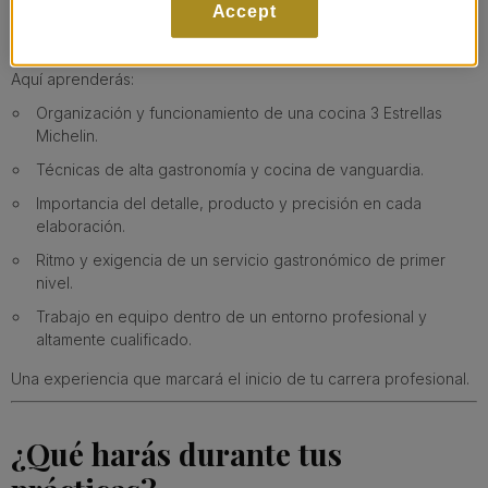
Accept
Formarás parte de un equipo que trabaja cada día con
disciplina, creatividad, técnica y pasión por la excelencia.
Aquí aprenderás:
Organización y funcionamiento de una cocina 3 Estrellas
Michelin.
Técnicas de alta gastronomía y cocina de vanguardia.
Importancia del detalle, producto y precisión en cada
elaboración.
Ritmo y exigencia de un servicio gastronómico de primer
nivel.
Trabajo en equipo dentro de un entorno profesional y
altamente cualificado.
Una experiencia que marcará el inicio de tu carrera profesional.
¿Qué harás durante tus