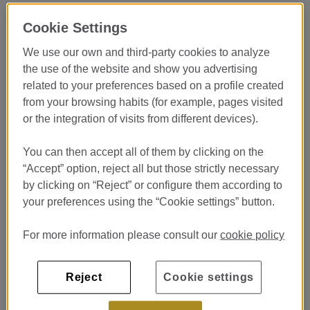
Aprende alta gastronomía en
Cookie Settings
uno de los restaurantes más
We use our own and third-party cookies to analyze
prestigiosos del mundo
the use of the website and show you advertising
related to your preferences based on a profile created
¿Te imaginas empezar tu carrera profesional en un restaurante
from your browsing habits (for example, pages visited
con
3 Estrellas Michelin
?
or the integration of visits from different devices).
El
Restaurante Lasarte
, dirigido por
Martín Berasategui
,
busca incorporar estudiantes en prácticas apasionados por la
You can then accept all of them by clicking on the
gastronomía y con ganas de aprender en un entorno de máxima
excelencia culinaria.
“Accept” option, reject all but those strictly necessary
by clicking on “Reject” or configure them according to
Esta es una oportunidad única para vivir desde dentro la alta
your preferences using the “Cookie settings” button.
cocina, aprender junto a grandes profesionales y desarrollar tu
talento en una de las cocinas más reconocidas
internacionalmente.
For more information please consult our
cookie policy
Mucho más que unas prácticas
Reject
Cookie settings
En Lasarte no solo observarás.