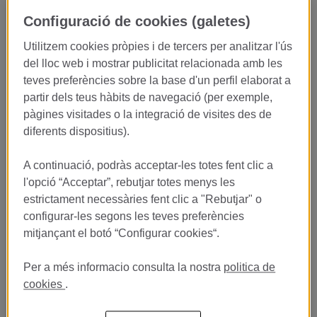
Aprende alta gastronomía en
Configuració de cookies (galetes)
uno de los restaurantes más
Utilitzem cookies pròpies i de tercers per analitzar l'ús
prestigiosos del mundo
del lloc web i mostrar publicitat relacionada amb les
teves preferències sobre la base d'un perfil elaborat a
¿Te imaginas empezar tu carrera profesional en un restaurante
partir dels teus hàbits de navegació (per exemple,
con
3 Estrellas Michelin
?
pàgines visitades o la integració de visites des de
El
Restaurante Lasarte
, dirigido por
Martín Berasategui
,
diferents dispositius).
busca incorporar estudiantes en prácticas apasionados por la
gastronomía y con ganas de aprender en un entorno de máxima
A continuació, podràs acceptar-les totes fent clic a
excelencia culinaria.
l'opció “Acceptar”, rebutjar totes menys les
Esta es una oportunidad única para vivir desde dentro la alta
estrictament necessàries fent clic a "Rebutjar" o
cocina, aprender junto a grandes profesionales y desarrollar tu
configurar-les segons les teves preferències
talento en una de las cocinas más reconocidas
mitjançant el botó “Configurar cookies“.
internacionalmente.
Per a més informacio consulta la nostra
politica de
Mucho más que unas prácticas
cookies
.
En Lasarte no solo observarás.