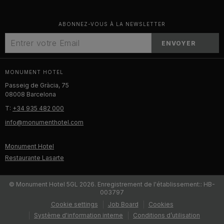
ABONNEZ-VOUS À LA NEWSLETTER
ENVOYER
MONUMENT HOTEL
Passeig de Gràcia, 75
08008 Barcelona
T:
+34 935 482 000
info@monumenthotel.com
Monument Hotel
Restaurante Lasarte
© Monument Hotel 5GL 2026. Enregistrement de l'établissement:: HB-
003797
Cookie settings
Job Board
Cookies
Système d'information interne
Conditions d’utilisation