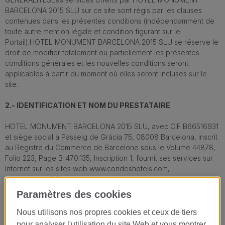
BARCELONA 2015 SLU sur ce site sont régis par les clauses
contenues dans les présentes conditions (indépendamment de
toute autre mention légale et condition figurant sur le
Portail).HOTEL MONUMENT BARCELONA 2015 SLU se réserve le
droit de modifier totalement ou partiellement les présentes
conditions générales et les nouvelles conditions seront
applicables à partir du moment où elles seront incluses sur le
site.
2.- IDENTIFICATION ET NOM DU PRESTATAIRE
HOTEL MONUMENT BARCELONA 2015 SLU, avec CIF B66516931
et siège social à Passeig de Gràcia 75, 08008 Barcelona, inscrit
au Registre du Commerce de Barcelone sous le Volume 44878,
Folio 223, Page B-470.135, Inscription 1, fournit ses services sur
Internet sur les sites web www.condeshotels.com,
www.condesdebarcelona. com,
www.hotelcondesdebarcelona.com,
Paramètres des cookies
www.condesdebarcelona.cat, www.hotelespanya.com,
www.restaurantlasarte.com, www.loidi.com,
Nous utilisons nos propres cookies et ceux de tiers
www.cateringmartinberasategui.com et
pour analyser l'utilisation du site Web et vous montrer