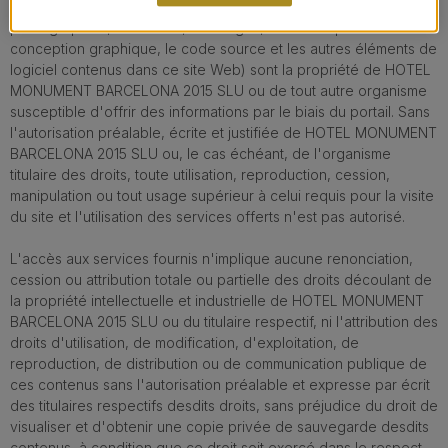
mais sans s'y limiter, les marques, les logos, les textes, les
photographies, les icônes, les images, etc. ainsi que la
conception graphique, le code source et les autres éléments de
logiciel contenus dans ce site Web) sont la propriété de HOTEL
MONUMENT BARCELONA 2015 SLU ou de tout autre organisme
susceptible d'offrir des informations par le biais du portail. Sans
l'autorisation préalable, écrite et justifiée de HOTEL MONUMENT
BARCELONA 2015 SLU ou, le cas échéant, de l'organisme
titulaire des droits, toute utilisation, reproduction, cession,
manipulation ou tout usage supérieur à celui requis pour la visite
du site et l'utilisation des services offerts n'est pas autorisé.
L'accès aux services fournis n'implique aucune renonciation,
cession ou attribution totale ou partielle des droits découlant de
la propriété intellectuelle et industrielle de HOTEL MONUMENT
BARCELONA 2015 SLU ou du titulaire respectif, ni l'attribution des
droits d'utilisation, de modification, d'exploitation, de
reproduction, de distribution ou de communication publique de
ces contenus sans l'autorisation préalable et expresse par écrit
des titulaires respectifs desdits droits, sans préjudice du droit de
visualiser et d'obtenir une copie privée de sauvegarde desdits
contenus, à condition que ce droit soit exercé dans le respect