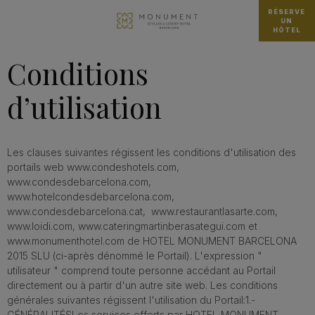
RÉSERVE
UN
HÔTEL
Conditions
d’utilisation
Les clauses suivantes régissent les conditions d'utilisation des
portails web www.condeshotels.com,
www.condesdebarcelona.com,
www.hotelcondesdebarcelona.com,
www.condesdebarcelona.cat, www.restaurantlasarte.com,
www.loidi.com, www.cateringmartinberasategui.com et
www.monumenthotel.com de HOTEL MONUMENT BARCELONA
2015 SLU (ci-après dénommé le Portail). L'expression "
utilisateur " comprend toute personne accédant au Portail
directement ou à partir d'un autre site web. Les conditions
générales suivantes régissent l'utilisation du Portail:1.-
GÉNÉRALITÉSLes services offerts par HOTEL MONUMENT