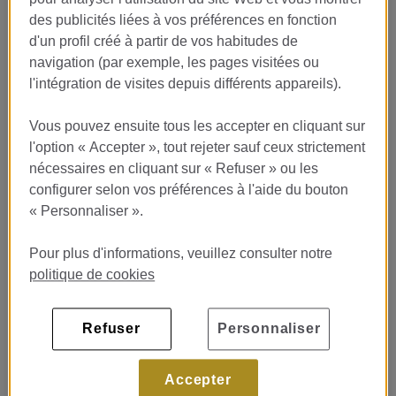
www.monumenthotel.com.Users peuvent s'adresser aux bureaux
des publicités liées à vos préférences en fonction
de notre société situés à l'adresse susmentionnée ou à
d'un profil créé à partir de vos habitudes de
l'adresse électronique informatica@condesdebarcelona.com
navigation (par exemple, les pages visitées ou
pour toute question, suggestion ou recommandation.
l'intégration de visites depuis différents appareils).
3.- CONDITIONS D'ACCÈS DES UTILISATEURS
Vous pouvez ensuite tous les accepter en cliquant sur
L'utilisateur doit utiliser l'information contenue sur ce site Web
l'option « Accepter », tout rejeter sauf ceux strictement
exclusivement aux fins du portail, plus précisément pour obtenir
nécessaires en cliquant sur « Refuser » ou les
des informations sur les services offerts et faire des
configurer selon vos préférences à l'aide du bouton
suggestions, et ne pas entreprendre directement ou
« Personnaliser ».
indirectement toute forme d'opération commerciale différente
des utilisations autorisées.Les utilisateurs du site Web ont droit à
un accès illimité et gratuit à l'information publique qu'il contient,
Pour plus d'informations, veuillez consulter notre
bien que HOTEL MONUMENT BARCELONA 2015 SLU se réserve
politique de cookies
le droit de restreindre l'accès de ses clients à certaines sections
et à certains services du portail.
Refuser
Personnaliser
4.- PROPRIÉTÉ INTELLECTUELLE ET INDUSTRIELLE
Accepter
Les droits de propriété industrielle et intellectuelle (y compris,