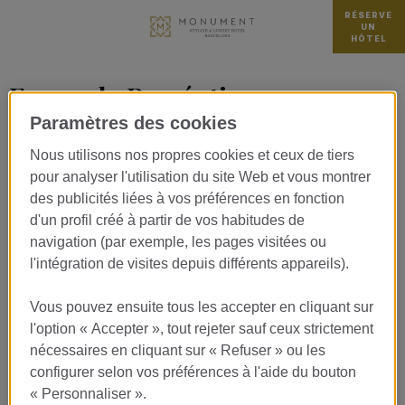
RÉSERVE
UN
HÔTEL
Escapada Romántica
Paramètres des cookies
Lorem ipsum dolor sit amet, consectetur adipisicing elit, sed do
eiusmod tempor incididunt ut labore et dolore magna aliqua. Ut
Nous utilisons nos propres cookies et ceux de tiers
enim ad minim veniam, quis nostrud exercitation ullamco laboris
pour analyser l'utilisation du site Web et vous montrer
nisi ut aliquip ex ea commodo consequat. Duis aute irure dolor in
des publicités liées à vos préférences en fonction
reprehenderit in voluptate velit esse cillum dolore eu fugiat nulla
d'un profil créé à partir de vos habitudes de
pariatur. Excepteur sint occaecat cupidatat non proident, sunt in
navigation (par exemple, les pages visitées ou
culpa qui officia deserunt mollit anim id est labo
l'intégration de visites depuis différents appareils).
Consiste en una estancia romántica para dos personas en la que
podrán disfrutar de una noche en Monument Hotel
Vous pouvez ensuite tous les accepter en cliquant sur
l'option « Accepter », tout rejeter sauf ceux strictement
RESERVAR
nécessaires en cliquant sur « Refuser » ou les
configurer selon vos préférences à l'aide du bouton
« Personnaliser ».