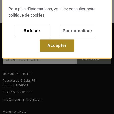
Pour plus d'informations, veuillez consulter notre
politique de cookies
SUIVEZ-NOUS SUR
Refuser
Personnaliser
Accepter
ABONNEZ-VOUS À LA NEWSLETTER
ENVOYER
MONUMENT HOTEL
Passeig de Gràcia, 75
08008 Barcelona
T:
+34 935 482 000
info@monumenthotel.com
Monument Hotel